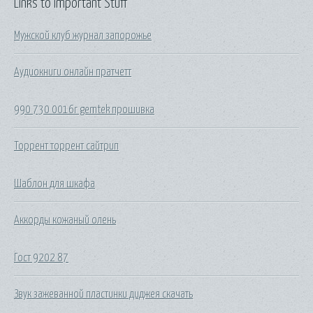
Links to Important Stuff
Мужской клуб журнал запорожье
Аудиокниги онлайн пратчетт
990 730 0016r gemtek прошивка
Торрент торрент сайтрип
Шаблон для шкафа
Аккорды кожаный олень
Гост 9202 87
Звук зажеванной пластинки диджея скачать