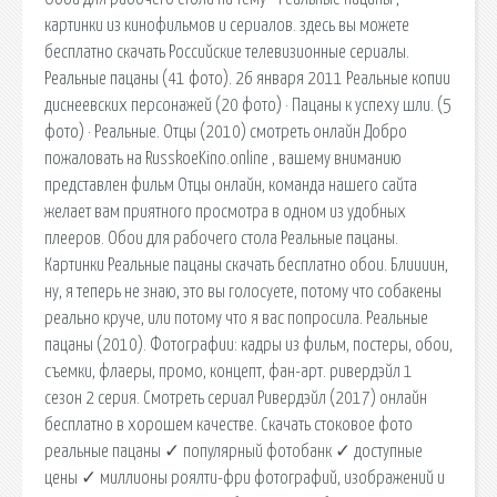
картинки из кинофильмов и сериалов. здесь вы можете
бесплатно скачать Российские телевизионные сериалы.
Реальные пацаны (41 фото). 26 января 2011 Реальные копии
диснеевских персонажей (20 фото) · Пацаны к успеху шли. (5
фото) · Реальные. Отцы (2010) смотреть онлайн Добро
пожаловать на RusskoeKino.online , вашему вниманию
представлен фильм Отцы онлайн, команда нашего сайта
желает вам приятного просмотра в одном из удобных
плееров. Обои для рабочего стола Реальные пацаны.
Картинки Реальные пацаны скачать бесплатно обои. Блиииин,
ну, я теперь не знаю, это вы голосуете, потому что собакены
реально круче, или потому что я вас попросила. Реальные
пацаны (2010). Фотографии: кадры из фильм, постеры, обои,
съемки, флаеры, промо, концепт, фан-арт. ривердэйл 1
сезон 2 серия. Смотреть сериал Ривердэйл (2017) онлайн
бесплатно в хорошем качестве. Скачать стоковое фото
реальные пацаны ✓ популярный фотобанк ✓ доступные
цены ✓ миллионы роялти-фри фотографий, изображений и