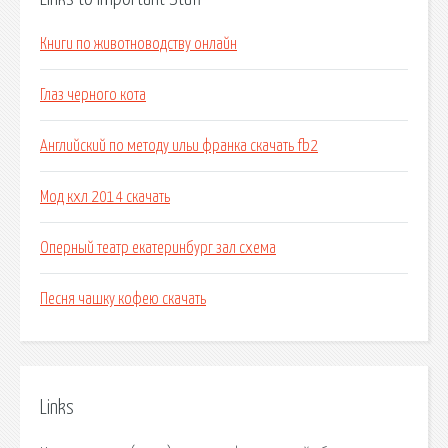
Книги по животноводству онлайн
Глаз черного кота
Английский по методу ильи франка скачать fb2
Мод кхл 2014 скачать
Оперный театр екатеринбург зал схема
Песня чашку кофею скачать
Links