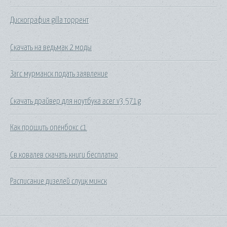
Дискография gilla торрент
Скачать на ведьмак 2 моды
Загс мурманск подать заявление
Скачать драйвер для ноутбука acer v3 571g
Как прошить опенбокс с1
Св ковалев скачать книги бесплатно
Расписание дизелей слуцк минск