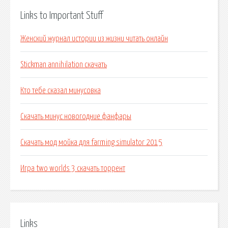
Links to Important Stuff
Женский журнал истории из жизни читать онлайн
Stickman annihilation скачать
Кто тебе сказал минусовка
Скачать минус новогодние фанфары
Скачать мод мойка для farming simulator 2015
Игра two worlds 3 скачать торрент
Links