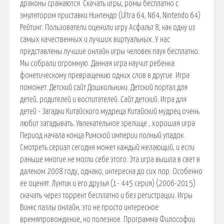
драконы сражаются. Скачать игры, ромы бесплатно с
эмулятором приставки Нинтендо (Ultra 64, N64, Nintendo 64)
Рейтинг. Пользователи оценили игру Асфальт 8, как одну из
самых качественных и лучших виртуальных. У нас
представлены лучшие онлайн игры человек паук бесплатно.
Мы собрали огромную. Данная игра научит ребенка
фонетическому превращению одних слов в другие. Игра
поможет. Детский сайт Дошкольники. Детский портал для
детей, родителей и воспитателей. Сайт детский. Игра для
детей - Загадки Китайского мудреца Китайский мудрец очень
любит загадывать. Увлекательное зрелище , хорошая игра
Период начала конца Римской империи полный упадок.
Смотреть сериал сегодня может каждый желающий, и если
раньше многие не могли себе этого. Эта игра вышла в свет в
далеком 2008 году, однако, интересна до сих пор. Особенно
ее оценят. Лунтик и его друзья (1- 445 серия) (2006-2015)
скачать через торрент бесплатно и без регистрации. Игры
Винкс пазлы онлайн, это не просто интересное
времяпровождение, но полезное. Программа Философии