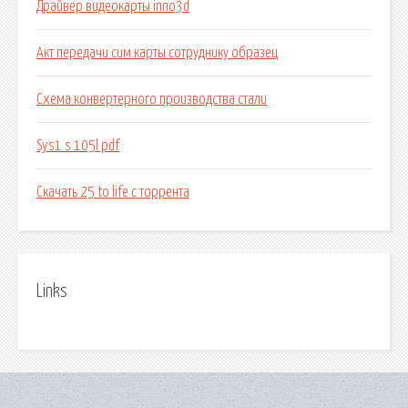
Драйвер видеокарты inno3d
Акт передачи сим карты сотруднику образец
Схема конвертерного производства стали
Sys1 s 105l pdf
Скачать 25 to life с торрента
Links