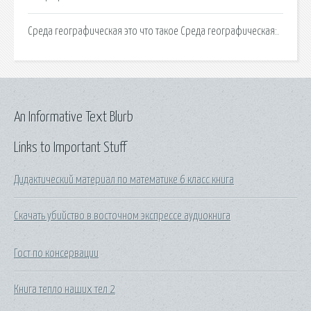
Среда географическая это что такое Среда географическая:.
An Informative Text Blurb
Links to Important Stuff
Дидактический материал по математике 6 класс книга
Скачать убийство в восточном экспрессе аудиокнига
Гост по консервации
Книга тепло наших тел 2