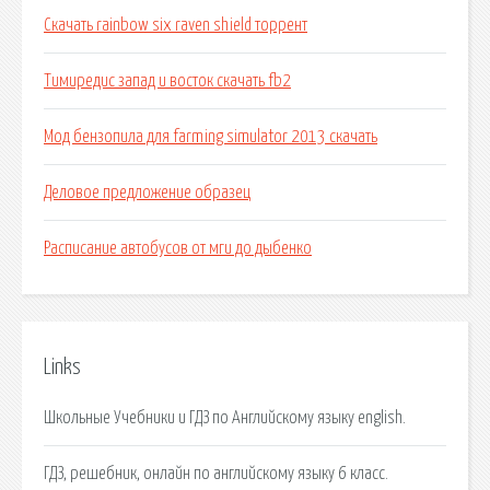
Скачать rainbow six raven shield торрент
Тимиредис запад и восток скачать fb2
Мод бензопила для farming simulator 2013 скачать
Деловое предложение образец
Расписание автобусов от мги до дыбенко
Links
Школьные Учебники и ГДЗ по Английскому языку english.
ГДЗ, решебник, онлайн по английскому языку 6 класс.