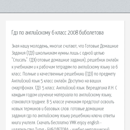
Гдз по английскому 6 класс 2008 биболетова
Зная нашу молодежь, многие считают, что Готовые Домашние
Задания (ГДЗ) школьникам нужны лишь с одной целью
"Списать". ГДЗ(готовые домашние задания), решебник онлайн
к учебникам и к рабочим тетрадям по английскому языку за 6
класс. Полные и качественные решебники (ГДЗ) по предмету
Английский язык 5 класс онлайн. Доступно на ваших
смартфонах. ГДЗ: 5 класс. Английский язык. Верещагина И.Н. С
каждым годом изучение материала по английскому языку,
становится труднее. В 5 классе ученикам предстоит освоить
новых терминов и базовых слов. готовые домашние
задания гдз по английскому языку решебники ключи ответы
книги учителя. Скачать бесплатно УМК enjoy english -
издательство Титул - БИБОЛЕТОВА - учебно методический