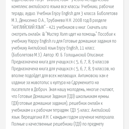
комплекс английского языка все классы. Учебники, рабочие
теради, аудио. Учебник Enjoy English для 3 класса. Биболетова
М.З., Денисенко О.А., Трубанева Н.Н. 2008 год В разделе
"АНГЛИЙСКИЙ ЯЗЫК" - 421 учебников и книг. Скачать или
смотреть онлайн. & "Мистер Хэлп идет на помощь" Пособие к
учебнику Happy English.ru для Готовые домашние задания по
учебнику Английский язык Enjoy English, 11 класс.
(Биболетова М.З.). Автор: Ю. Б. Голицынский Описание:
Предназначена книга для учащихся с 5, 6, 7, 8, 9 классов
Предназначена книга для учащихся с 5, 6, 7, 8, 9 классов, но
вполне подойдет для всех желающих. Антимовски хан е
издание за животопис и култура на Сдружението на
писателите в Добрич. Зная нашу молодежь, многие считают,
что Готовые Домашние Задания (ГДЗ) школьникам нужны.
ГДЗ(готовые домашние задания), решебник онлайн к
учебникам и к рабочим тетрадям. ГДЗ: 5 класс. Английский
язык. Верещагина И.Н. С каждым годом изучение материала.
Полные и качественные решебники (ГДЗ) по предмету