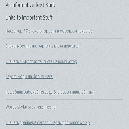
An Informative Text Blurb
Links to Important Stuff
Пассажир 57 скачать торрент в хорошем качестве
Скачать бесплатно картинку глаза девушки
Скачать симулятор таксиста на компьютер
Skyrim моды на броня мага
Решебник рабочей тетради 6 класс английский язык
Words skylar grey текст песни
Скачать драйвера сетевой карты для windows xp