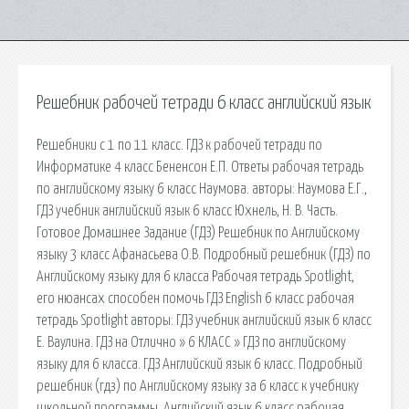
Решебник рабочей тетради 6 класс английский язык
Решебники с 1 по 11 класс. ГДЗ к рабочей тетради по
Информатике 4 класс Бененсон Е.П. Ответы рабочая тетрадь
по английскому языку 6 класс Наумова. авторы: Наумова Е.Г.,
ГДЗ учебник английский язык 6 класс Юхнель, Н. В. Часть.
Готовое Домашнее Задание (ГДЗ) Решебник по Английскому
языку 3 класс Афанасьева О.В. Подробный решебник (ГДЗ) по
Английскому языку для 6 класса Рабочая тетрадь Spotlight,
его нюансах способен помочь ГДЗ English 6 класс рабочая
тетрадь Spotlight авторы: ГДЗ учебник английский язык 6 класс
Е. Ваулина. ГДЗ на Отлично » 6 КЛАСС » ГДЗ по английскому
языку для 6 класса. ГДЗ Английский язык 6 класс. Подробный
решебник (гдз) по Английскому языку за 6 класс к учебнику
школьной программы. Английский язык 6 класс рабочая