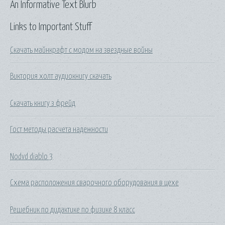
An Informative Text Blurb
Links to Important Stuff
Скачать майнкрафт с модом на звездные войны
Виктория холт аудиокнигу скачать
Скачать книгу з фрейд
Гост методы расчета надежности
Nodvd diablo 3
Схема расположения сварочного оборудования в цехе
Решебник по дидактике по физике 8 класс