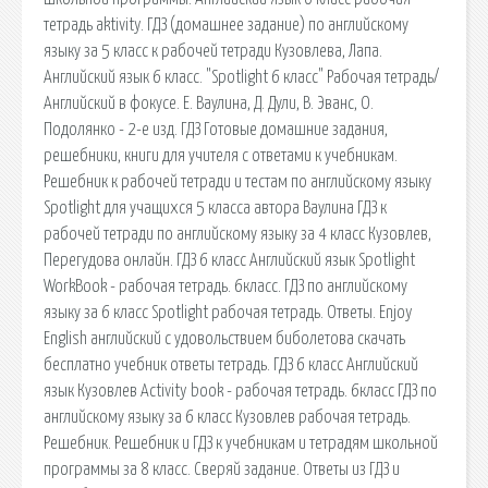
тетрадь aktivity. ГДЗ (домашнее задание) по английскому
языку за 5 класс к рабочей тетради Кузовлева, Лапа.
Английский язык 6 класс. "Spotlight 6 класс" Рабочая тетрадь/
Английский в фокусе. Е. Ваулина, Д. Дули, В. Эванс, О.
Подолянко - 2-е изд. ГДЗ Готовые домашние задания,
решебники, книги для учителя с ответами к учебникам.
Решебник к рабочей тетради и тестам по английскому языку
Spotlight для учащихся 5 класса автора Ваулина ГДЗ к
рабочей тетради по английскому языку за 4 класс Кузовлев,
Перегудова онлайн. ГДЗ 6 класс Английский язык Spotlight
WorkBook - рабочая тетрадь. 6класс. ГДЗ по английскому
языку за 6 класс Spotlight рабочая тетрадь. Ответы. Enjoy
English английский с удовольствием биболетова скачать
бесплатно учебник ответы тетрадь. ГДЗ 6 класс Английский
язык Кузовлев Activity book - рабочая тетрадь. 6класс ГДЗ по
английскому языку за 6 класс Кузовлев рабочая тетрадь.
Решебник. Решебник и ГДЗ к учебникам и тетрадям школьной
программы за 8 класс. Сверяй задание. Ответы из ГДЗ и