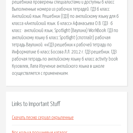
решебника проверены специалистами и доступны 6 класс
Выполненные номера из рабочих тетрадей. ГДЗ 6 класс
Английский язык. Решебник (ГДЗ) по английскому языку для 6
класса «Английский язык. 6 класс» Афанасьева О.В. ГДЗ · 6
класс · английский язык; Spotlight (Ваулина) WorkBook. ГДЗ по
английскому языку 6 класс Spotlight (спотлайт) рабочая
тетрадь Ваулиной. ««ГДЗ решебник к рабочей тетради по
Информатике 6 класс Босова Л.Л. 2012 г. ГДЗ решебник. ГДЗ
рабочая тетрадь по английскому языку 6 класс activity book
Кузовлев, Лапа Изучение английского языка в школе
осуществляется с применением.
Links to Important Stuff
Скачать песню сериал окрыленные
Npr кольца поршневые каталог