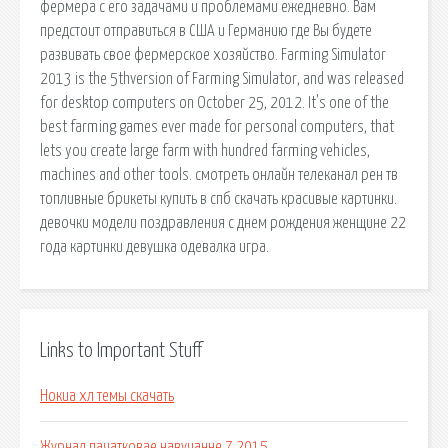
фермера с его задачами и проблемами ежедневно. Вам
предстоит отправиться в США и Германию где Вы будете
развивать свое фермерское хозяйство. Farming Simulator
2013 is the 5thversion of Farming Simulator, and was released
for desktop computers on October 25, 2012. It's one of the
best farming games ever made for personal computers, that
lets you create large farm with hundred farming vehicles,
machines and other tools. смотреть онлайн телеканал рен тв
топливные брикеты купить в спб скачать красивые картинки.
девочки модели поздравления с днем рождения женщине 22
года картинки девушка одевалка игра.
Links to Important Stuff
Нокиа хл темы скачать
Журнал пачатковае навучанне 7 2015