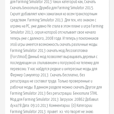
для Farming Simulator 2013 таких категорий как, Скачать
Скачать Бензопила Дружба для Farming Simulator 2015.
Cкрипт добавляет ключ зажигания ко всем транспортным
средствам. Farming Simulator 2013. Для тех, кто знаком с
играми на РС, уже давно Не стала в этом плане и игра Farming
Simulator 2013, серия которой отсчитывает свое начало
теперь уже с далекого, 2008 года. И теперь у поклонников
этой игры имеется возможность скачать различные моды.
Farming Simulator 2013 скачать мод Лесозаготовка
(Forstmod) Данный мод позволяет выращивать деревья с
последующим их спиливанием и погрузкой на тележку для
перевозки. У нас найдутся редкие и интересные моды для
Фермер Симулятор 2013. Скачать бесплатно, без
регистрации не составит труда. Только проверенные и
рабочие моды. В данном разделе можно скачать Другое для
Farming Simulator 2013 без регистрации. Бензопила STIHL.
Мод для Farming Simulator 2013 Загрузок: 20862 Добавил:
dyxa78 Дата: 09.10.2013 Комментарии: (0) Категории:
Farming Simulator 2013. привет. хз. что творят не знаю.