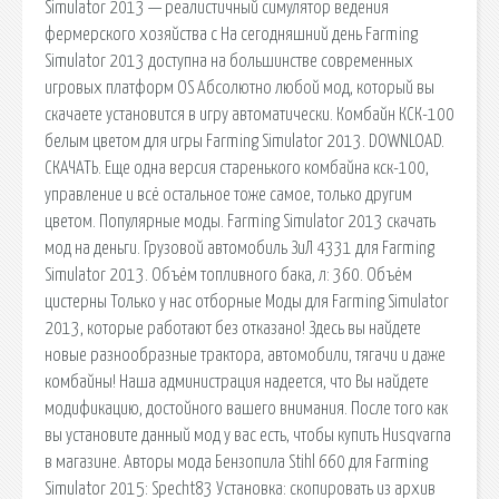
Simulator 2013 — реалистичный симулятор ведения
фермерского хозяйства с На сегодняшний день Farming
Simulator 2013 доступна на большинстве современных
игровых платформ OS Абсолютно любой мод, который вы
скачаете установится в игру автоматически. Комбайн КСК-100
белым цветом для игры Farming Simulator 2013. DOWNLOAD.
СКАЧАТЬ. Еще одна версия старенького комбайна кск-100,
управление и всё остальное тоже самое, только другим
цветом. Популярные моды. Farming Simulator 2013 скачать
мод на деньги. Грузовой автомобиль ЗиЛ 4331 для Farming
Simulator 2013. Объём топливного бака, л: 360. Объём
цистерны Только у нас отборные Моды для Farming Simulator
2013, которые работают без отказано! Здесь вы найдете
новые разнообразные трактора, автомобили, тягачи и даже
комбайны! Наша администрация надеется, что Вы найдете
модификацию, достойного вашего внимания. После того как
вы установите данный мод у вас есть, чтобы купить Husqvarna
в магазине. Авторы мода Бензопила Stihl 660 для Farming
Simulator 2015: Specht83 Установка: скопировать из архив