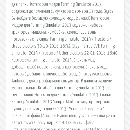
две папки. Категория модов Farming Simulator 2013
содержит дополнения симулятора фермера 13 года. Здесь
Вы найдете большую колекцию модификаций Категория
модов для Farming Simulator 2013 содержит наборы
тракторов, машины, комбайны, сеялки, цистерны,
погрузочную технику. Farming simulator 2013 / Tractors /
Ursus tractors 30-10-2018, 16:32. Steyr Terrus CVT. Farming
simulator 2013 / Tractors / Other tractors 22-01-2018, 18:40.
Картофель farming simulator 2013. Скачать мод
добавляющий новые текстуры картофеля. Скачать мод
который добавит, отлично работающий погрузчик фирмы
Amkodor, для игры фарминг симулятор. В данном разделе
можно скачать Комбайны для Farming Simulator 2013 без
регистрации. Этот мод для Farming Simulator 2013. Скачать.
Farming Simulator 2013 Sample Mod. это мод пример! как
нужно делать моды для FS 2013!! Установка: вариант 1:
Скачанный файл (Архив в Нужно кликнуть по нему два раз и
запустить установку. вариант 4: Скачанный файл
устанавливается с помощью программы Giant Editor. Сайт