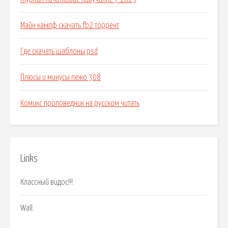
Майн кампф скачать fb2 торрент
Где скачать шаблоны psd
Плюсы и минусы пежо 308
Комикс проповедник на русском читать
Links
Классный видос!!!.
Wall.