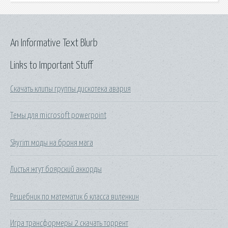
An Informative Text Blurb
Links to Important Stuff
Скачать клипы группы дискотека авария
Темы для microsoft powerpoint
Skyrim моды на броня мага
Листья жгут боярский аккорды
Решебник по математик 6 класса виленкин
Игра трансформеры 2 скачать торрент