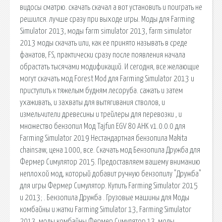
видосы сматрю. скачать скачал а вот установить и поиграть не
решился. лучше сразу при выходе игры. Моды для Farming
Simulator 2013, моды farm simulator 2013, farm simulator
2013 моды скачать или, как ее принято называть в среде
фанатов, FS, практически сразу после появления начала
обрастать тысячами модификаций. И сегодня, все желающие
могут скачать мод Forest Mod для Farming Simulator 2013 и
приступить к тяжелым будням лесоруба. сажать и затем
ухаживать, и захваты для вытягивания стволов, и
измельчители древесины и трейлеры для перевозки , и
множество бензопил Мод Tajfun EGV 80 AHK v1.0.0.0 для
Farming Simulator 2019 Нестандартная бензопила Makita
chainsaw, цена 1000, все. Скачать мод Бензопила Дружба для
Фермер Симулятор 2015. Предоставляем вашему вниманию
неплохой мод, который добавит ручную бензопилу "Дружба"
для игры Фермер Симулятор. Купить Farming Simulator 2015
и 2013; . Бензопила Дружба . Грузовые машины для Моды
комбайны и жатки Farming Simulator 13, Farming Simulator
2013, моды комбайны Фермер Симулятор 13, моды