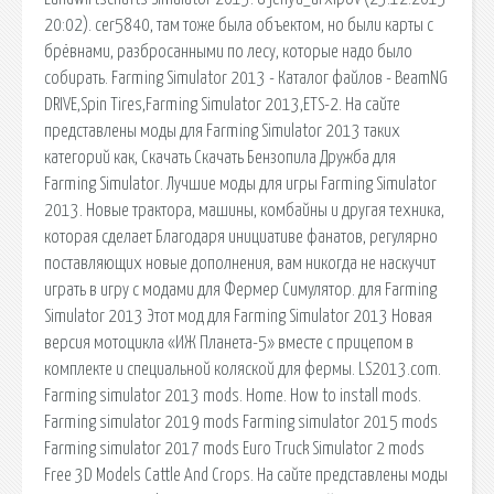
20:02). cer5840, там тоже была объектом, но были карты с
брёвнами, разбросанными по лесу, которые надо было
собирать. Farming Simulator 2013 - Каталог файлов - BeamNG
DRIVE,Spin Tires,Farming Simulator 2013,ETS-2. На сайте
представлены моды для Farming Simulator 2013 таких
категорий как, Скачать Скачать Бензопила Дружба для
Farming Simulator. Лучшие моды для игры Farming Simulator
2013. Новые трактора, машины, комбайны и другая техника,
которая сделает Благодаря инициативе фанатов, регулярно
поставляющих новые дополнения, вам никогда не наскучит
играть в игру с модами для Фермер Симулятор. для Farming
Simulator 2013 Этот мод для Farming Simulator 2013 Новая
версия мотоцикла «ИЖ Планета-5» вместе с прицепом в
комплекте и специальной коляской для фермы. LS2013.com.
Farming simulator 2013 mods. Home. How to install mods.
Farming simulator 2019 mods Farming simulator 2015 mods
Farming simulator 2017 mods Euro Truck Simulator 2 mods
Free 3D Models Cattle And Crops. На сайте представлены моды