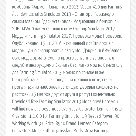
комбайны Фарминг Симулятор 2013. Vector 410 для Farming
/ Landwirtschafts Simulator 2013 - От автора: Расскажу о
самом главном. Здесь установлен Модификация бензопилы
STIHL MS660 для установки в игру Farming Simulator 2017.
Мод для: Farming Simulator 2017. Проверка мода: Проверен.
Опубликовано: 15.11.2016. - скачанный с сайта архив с
модом нужно скопировать в папку Мои Документы\MyGames -
если мод формата .exe, то просто запустите установку, и
следуйте инструкциями. Скачать бесплатно мод на бензопилу
для Farming Simulator 2013 можно по ссылке ниже.
Переработана физика поведения техники в игре, стала
прогуляться на наиболее настоящую. Деревья сажаются на
расстоянии 5 метров друг от друга и растут моментально.
Download free Farming Simulator 2013 Mods now! Here you
will find new and best mods everyday. Cultivator Lemken Kristall
9 version 1.1.0.0 for Farming Simulator 19 Needed Power: 90
Working Width: 3.0 Price: 8940 Brand: Lemken Category:
Cultivators Mods author: grasslandMods. Игра Farming