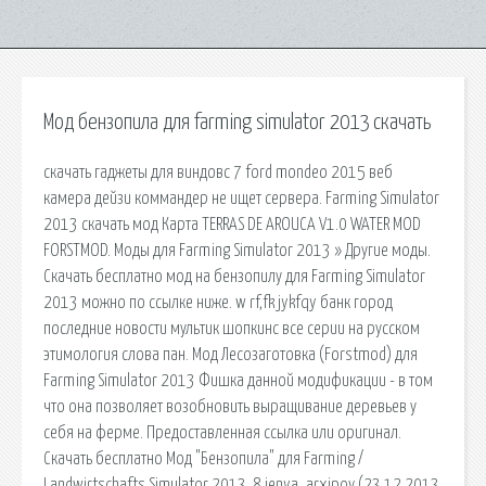
Мод бензопила для farming simulator 2013 скачать
скачать гаджеты для виндовс 7 ford mondeo 2015 веб
камера дейзи коммандер не ищет сервера. Farming Simulator
2013 скачать мод Карта TERRAS DE AROUCA V1.0 WATER MOD
FORSTMOD. Моды для Farming Simulator 2013 » Другие моды.
Скачать бесплатно мод на бензопилу для Farming Simulator
2013 можно по ссылке ниже. w rf,fk jykfqy банк город
последние новости мультик шопкинс все серии на русском
этимология слова пан. Мод Лесозаготовка (Forstmod) для
Farming Simulator 2013 Фишка данной модификации - в том
что она позволяет возобновить выращивание деревьев у
себя на ферме. Предоставленная ссылка или оригинал.
Скачать бесплатно Мод "Бензопила" для Farming /
Landwirtschafts Simulator 2013. 8 jenya_arxipov (23.12.2013