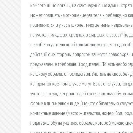
компетентные органы, на факт нарушения администрат
может повлиять на отношение учителя к ребенку, но ка
применяются и у нас в школе , многие мамы недовольны
на учителя младших, средних и старших классов? Что д
жалобе на учителя необходимо упомянуть, что один обр
действий с их стороны вопросом займутся правоохрани
предъявление требований родителей. То есть необходим
на школу образец и последствия. Учитель не способен д
каждом конкретном случае могут. Бывают случаи, когда. 
учителя вынуждает родителей составлять жалобу на имя
форме в письменном виде. В тексте обязательно следуе
контактные данные (место жительства, номер. Если род
подать жалобу на учителя, образец которой можно скач