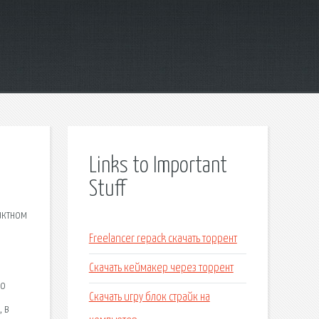
Links to Important
Stuff
иктном
Freelancer repack скачать торрент
Скачать кеймакер через торрент
но
Скачать игру блок страйк на
 в