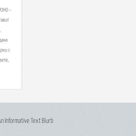
РОНО –
тавит
ц
дана
рки с
аете,
n Informative Text Blurb