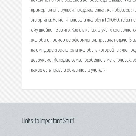
ничем не помог в решении вопроса, идите выше. Учител
примерная инструкция, представленная, как образец ж
это органы. На меня написали жалобу в ГОРОНО. текст не
ему двойки не за что. Как и в каких случаях составляет
жалобы и пример ее оформления, правила подачи. В с
на имя директора школы жалоба, в которой так же пр
девочками. Молодые семьи, особенно в мегаполисах, вс
какие есть права и обязанности учителя.
Links to Important Stuff