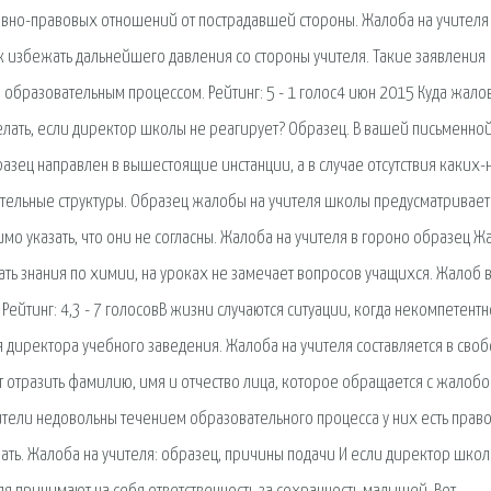
ивно-правовых отношений от пострадавшей стороны. Жалоба на учителя
к избежать дальнейшего давления со стороны учителя. Такие заявления
 образовательным процессом. Рейтинг: 5 - 1 голос4 июн 2015 Куда жало
елать, если директор школы не реагирует? Образец. В вашей письменно
азец направлен в вышестоящие инстанции, а в случае отсутствия каких-
тельные структуры. Образец жалобы на учителя школы предусматривает
о указать, что они не согласны. Жалоба на учителя в гороно образец Ж
ать знания по химии, на уроках не замечает вопросов учащихся. Жалоб 
Рейтинг: 4,3 - 7 голосовВ жизни случаются ситуации, когда некомпетентн
 директора учебного заведения. Жалоба на учителя составляется в сво
т отразить фамилию, имя и отчество лица, которое обращается с жалобо
ители недовольны течением образовательного процесса у них есть прав
ать. Жалоба на учителя: образец, причины подачи И если директор шко