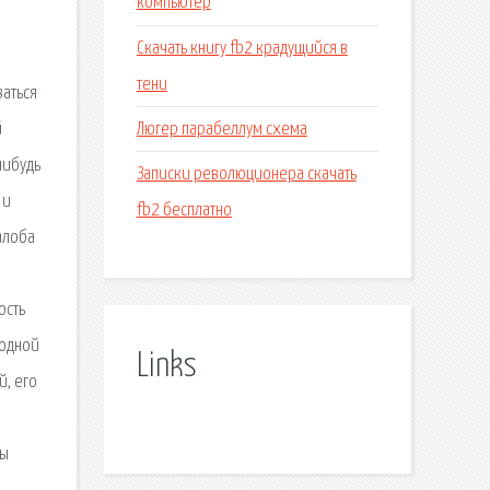
компьютер
Скачать книгу fb2 крадущийся в
тени
ваться
Люгер парабеллум схема
й
нибудь
Записки революционера скачать
 и
fb2 бесплатно
алоба
в
ость
бодной
Links
й, его
о
лы