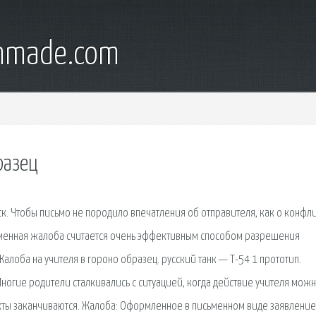
onmade.com
разец
к. Чтобы письмо не породило впечатления об отправителя, как о конфл
ьменная жалоба считается очень эффективным способом разрешения
алоба на учителя в гороно образец. русский танк — Т-54 1 прототип.
Многие родители сталкивались с ситуацией, когда действие учителя мож
ты заканчиваются. Жалоба: Оформленное в письменном виде заявление,