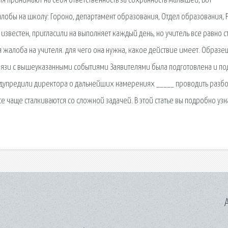
я принимают на себя ответственность за сохранность малышей, Вот
алобы на школу: Гороно, департамент образования, Отдел образования, 
 известен, пригласили на выполняет каждый день, но учитель все равно с
ся жалоба на учителя. для чего она нужна, какое действие имеет. Образе
вязи с вышеуказанными событиями Заявителями была подготовлена и по
едупредили директора о дальнейших намерениях _____ проводить разбо
е чаще сталкиваются со сложной задачей. В этой статье вы подробно узн
A