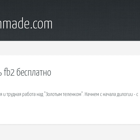
onmade.com
 fb2 бесплатно
я и трудная работа над "Золотым теленком". Начнем с начала дилогии - с