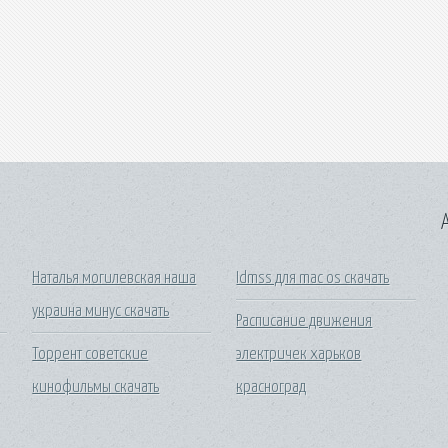
A
Наталья могилевская наша
Idmss для mac os скачать
украина минус скачать
Расписание движения
Торрент советские
электричек харьков
кинофильмы скачать
красноград