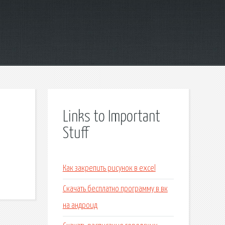
Links to Important
Stuff
Как закрепить рисунок в excel
Скачать бесплатно программу в вк
на андроид