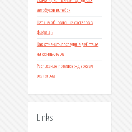
Скачать расписание городских
автобусов витебск
Патч на обновление составов в
фифа 15
Как отменить последние действие
на компьютере
Расписание поездов жд вокзал
волгоград
Links