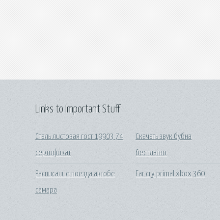
Links to Important Stuff
Сталь листовая гост 19903 74
Скачать звук бубна
сертификат
бесплатно
Расписание поезда актобе
Far cry primal xbox 360
самара