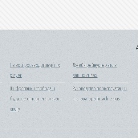
A
3
Не воспроизводит звук mx
Джейн рейнуотер это в
player
ваших силах
Шифропанки свобода и
Руководство по эксплуатации
будущее интернета скачать
экскаватора hitachi zaxis
книгу