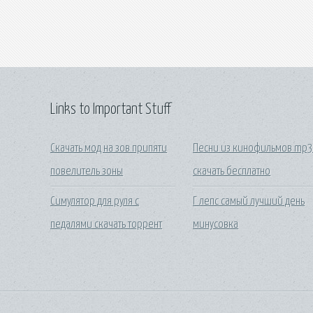
Links to Important Stuff
Скачать мод на зов припяти
Песни из кинофильмов mp
повелитель зоны
скачать бесплатно
Симулятор для руля с
Г лепс самый лучший день
педалями скачать торрент
минусовка