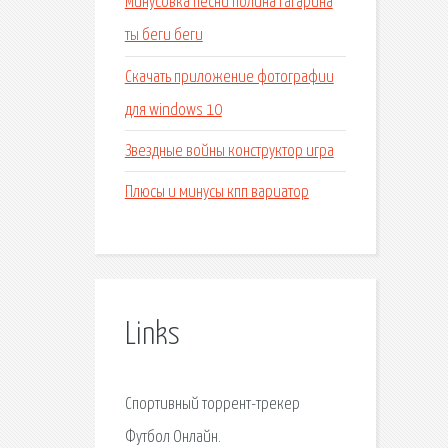
Минусовка песни полина гагарина
ты беги беги
Скачать приложение фотографии
для windows 10
Звездные войны конструктор игра
Плюсы и минусы кпп вариатор
Links
Спортивный торрент-трекер
Футбол Онлайн.