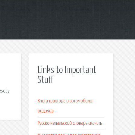
Links to Important
Stuff
uesday
Книга трактора и автомобили
родичев
Русско непальский словарь скачать