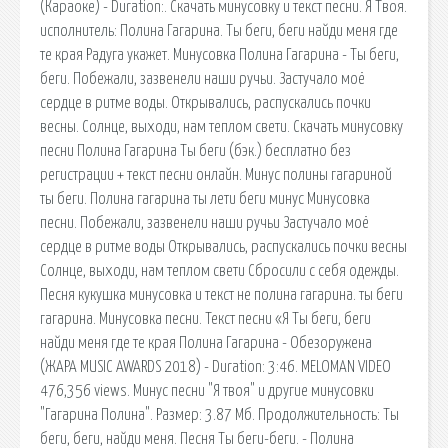
(Караоке) - Duration:. Скачать минусовку и текст песни. Я Твоя.
исполнитель: Полина Гагарина. Ты беги, беги найди меня где
те края Радуга укажет. Минусовка Полина Гагарина - Ты беги,
беги. Побежали, зазвенели наши ручьи. Застучало моё
сердце в ритме воды. Открывались, распускались почки
весны. Солнце, выходи, нам теплом свети. Скачать минусовку
песни Полина Гагарина Ты беги (бэк.) бесплатно без
регистрации + текст песни онлайн. Минус полины гагариной
ты беги. Полина гагарина ты лети беги минус Минусовка
песни. Побежали, зазвенели наши ручьи Застучало моё
сердце в ритме воды Открывались, распускались почки весны
Солнце, выходи, нам теплом свети Сбросили с себя одежды.
Песня кукушка минусовка и текст не полина гагарина. ты беги
гагарина. Минусовка песни. Текст песни «Я Ты беги, беги
найди меня где те края Полина Гагарина - Обезоружена
(ЖАРА MUSIC AWARDS 2018) - Duration: 3:46. MELOMAN VIDEO
476,356 views. Минус песни "Я твоя" и другие минусовки
"Гагарина Полина". Размер: 3.87 Мб. Продолжительность: Ты
беги, беги, найди меня. Песня Ты беги-беги. - Полина