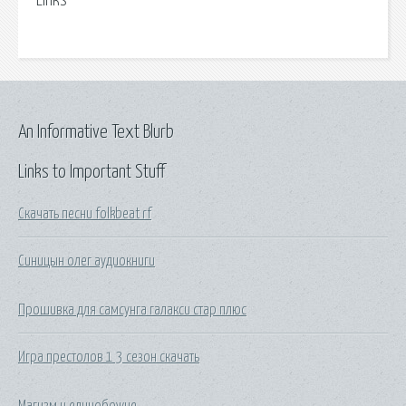
Links
An Informative Text Blurb
Links to Important Stuff
Скачать песни folkbeat rf
Синицын олег аудиокниги
Прошивка для самсунга галакси стар плюс
Игра престолов 1 3 сезон скачать
Магизм и единобожие