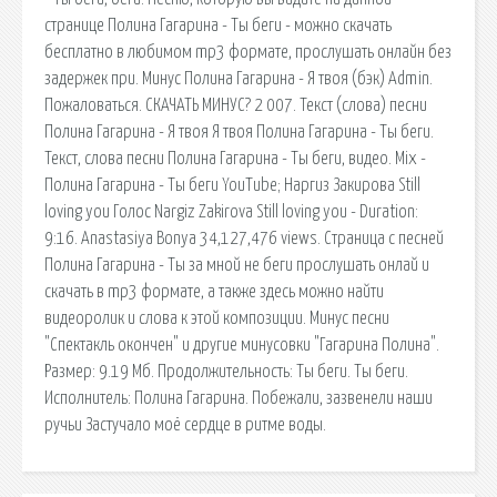
странице Полина Гагарина - Ты беги - можно скачать
бесплатно в любимом mp3 формате, прослушать онлайн без
задержек при. Минус Полина Гагарина - Я твоя (бэк) Admin.
Пожаловаться. СКАЧАТЬ МИНУС? 2 007. Текст (слова) песни
Полина Гагарина - Я твоя Я твоя Полина Гагарина - Ты беги.
Текст, слова песни Полина Гагарина - Ты беги, видео. Mix -
Полина Гагарина - Ты беги YouTube; Наргиз Закирова Still
loving you Голос Nargiz Zakirova Still loving you - Duration:
9:16. Anastasiya Bonya 34,127,476 views. Страница с песней
Полина Гагарина - Ты за мной не беги прослушать онлай и
скачать в mp3 формате, а также здесь можно найти
видеоролик и слова к этой композиции. Минус песни
"Спектакль окончен" и другие минусовки "Гагарина Полина".
Размер: 9.19 Мб. Продолжительность: Ты беги. Ты беги.
Исполнитель: Полина Гагарина. Побежали, зазвенели наши
ручьи Застучало моё сердце в ритме воды.