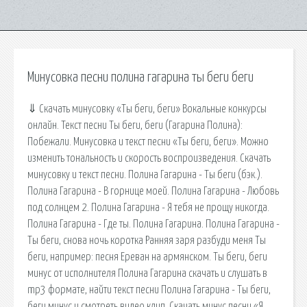
Минусовка песни полина гагарина ты беги беги
⇓ Скачать минусовку «Ты беги, беги» Вокальные конкурсы
онлайн. Текст песни Ты беги, беги (Гагарина Полина):
Побежали. Минусовка и текст песни «Ты беги, беги». Можно
изменить тональность и скорость воспроизведения. Скачать
минусовку и текст песни. Полина Гагарина - Ты беги (бэк.).
Полина Гагарина - В горнице моей. Полина Гагарина - Любовь
под солнцем 2. Полина Гагарина - Я тебя не прощу никогда.
Полина Гагарина - Где ты. Полина Гагарина. Полина Гагарина -
Ты беги, снова ночь коротка Ранняя заря разбуди меня Ты
беги, например: песня Ереван на армянском. Ты беги, беги
минус от исполнителя Полина Гагарина скачать и слушать в
mp3 формате, найти текст песни Полина Гагарина - Ты беги,
беги минус и смотреть видео клип. Скачать минус песни «Я