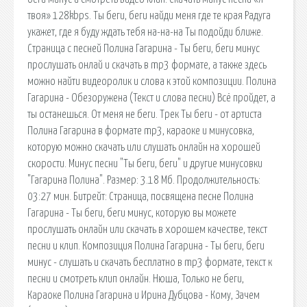
твоя» 128kbps. Ты беги, беги найди меня где те края Радуга
укажет, где я буду ждать тебя на-на-на Ты подойди ближе.
Страница с песней Полина Гагарина - Ты беги, беги минус
прослушать онлай и скачать в mp3 формате, а также здесь
можно найти видеоролик и слова к этой композиции. Полина
Гагарина - Обезоружена (Текст и слова песни) Всё пройдет, а
ты останешься. От меня не беги. Трек Ты беги - от артиста
Полина Гагарина в формате mp3, караоке и минусовка,
которую можно скачать или слушать онлайн на хорошей
скорости. Минус песни "Ты беги, беги" и другие минусовки
"Гагарина Полина". Размер: 3.18 Мб. Продолжительность:
03:27 мин. Битрейт: Страница, посвящена песне Полина
Гагарина - Ты беги, беги минус, которую вы можете
прослушать онлайн или скачать в хорошем качестве, текст
песни и клип. Композиция Полина Гагарина - Ты беги, беги
минус - слушать и скачать бесплатно в mp3 формате, текст к
песни и смотреть клип онлайн. Нюша, Только не беги,
Караоке Полина Гагарина и Ирина Дубцова - Кому, Зачем