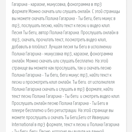
Гагарина - караоке, минусовка, фонограмма в mp3
формате.Можно скачать или слушать онлайн. С этой страницы
вы можете скачать Полина Гагарина - Ты беги, беги минус в
mp3, послушать песню, найти текст к песни и видео клип.
Песня Ты беги, автор Полина Гагарина. Прослушать онлайн в
mp3, скачать, прочитать текст, посмотреть видео клип,
добавить в плэйлист. Лучшая песня ты беги в исполнении
Полина Гагарина - минусовка mp3, караоке, фонограмма
онлайн. Можно скачать или слушать бесплатно. На этой
странице вы можете как прослушать, так и скачать песню
Полина Гагарина - Ты беги, беги минус mp3, найти текст к
песни и просмотреть клип онлайн. Ты беги. от исполнителя
Полина Гагарина скачать и слушать в mp3 формате, найти
текст песни Полина Гагарина - Ты беги. и смотреть видео клип.
Прослушать онлайн песню Полина Гагарина - Ты Беги в
плеере бесплатно и без регистрации. На этой странице вы
можете прослушать и скачать Ты Беги,Беги от Иванушки
International в mp3 формате, текст к песни и Полина Гагарина
- Ты беги, беги. Песню, которую вы видите на данной