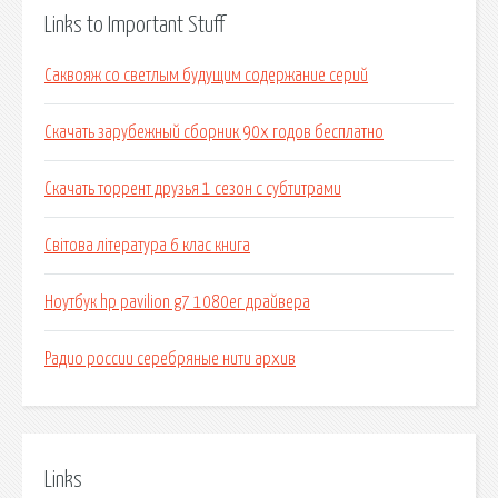
Links to Important Stuff
Саквояж со светлым будущим содержание серий
Скачать зарубежный сборник 90х годов бесплатно
Скачать торрент друзья 1 сезон с субтитрами
Світова література 6 клас книга
Ноутбук hp pavilion g7 1080er драйвера
Радио россии серебряные нити архив
Links