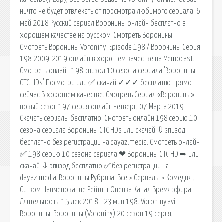
ничто не будет отвлекать от просмотра любимого сериала. 6
май 2018 Русский сериал Воронины онлайн бесплатно в
хорошем качестве на русском. Смотреть Воронины.
Смотреть Воронины Voroninyi Episode 198 / Воронины Серия
198 2009-2019 онлайн в хорошем качестве на Memocast.
Смотреть онлайн 198 эпизод 10 сезона сериала 'Воронины
СТС HDs' Посмотри или ✅ скачай ✓✓✓ бесплатно прямо
сейчас В хорошем качестве. Смотреть Сериал «Воронины»
новый сезон 197 серия онлайн Четверг, 07 Марта 2019
Скачать сериалы бесплатно. Смотреть онлайн 198 серию 10
сезона сериала Воронины СТС HDs или скачай ⇩ эпизод
бесплатно без регистрации на dayaz.media. Смотреть онлайн
✅ 198 серию 10 сезона сериала ❤ Воронины СТС HD ➨ или
скачай ⇩ эпизод бесплатно ✅ без регистрации на
dayaz.media. Воронины Рубрика: Все > Сериалы > Комедия ,
Ситком Наименование Рейтинг Оценка Канал Время эфира
Длительность. 15 дек 2018 - 23 мин.198. Voroniny.avi
Воронины. Воронины (Voroniny) 20 сезон 19 серия,