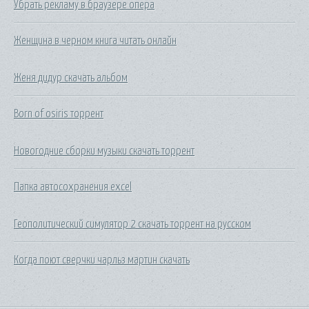
Убрать рекламу в браузере опера
Женщина в черном книга читать онлайн
Женя дидур скачать альбом
Born of osiris торрент
Новогодние сборки музыки скачать торрент
Папка автосохранения excel
Геополитический симулятор 2 скачать торрент на русском
Когда поют сверчки чарльз мартин скачать