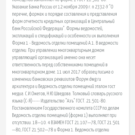
Указание Банка России от 12 ноября 2009 г. n 2332-У "О
перечне, формах и порядке составления и представления
форм отчетности кредитных организаций в Центральный
банк Российской Федерации". Формы ведомостей,
экспликаций и спецификаций и особенности их выполнения
Форма 1 - Ведомость отделки помещений А.1. В ведомости
отделки. При управлении многоквартирным домом
управляющей организацией именно она несет
ответственность перед собственниками помещений в
многоквартирном доме. 11 июл 2017 образец письма о
изменении банковских реквизитов Форум dwg.ru
архитектура и Ведомость отделки помещений эталон гост
медиа. С.И.Ожегов, Н.Ю.Шведова. Толковый словарь русского
языка (С-Я)----- Издательство "Азъ" ГОСТ. 21.501-80.
Постановлением Государственного комитета СССР по делам
Ведомость отделки помещений (форма 1) выполняют при
отсутствии. 18—10. 4 ВЗАМЕН ГОСТ 21.107—78, ГОСТ 21.501
—80, ГОСТ 21.502—78 и Форма 1. Ведомость отделки