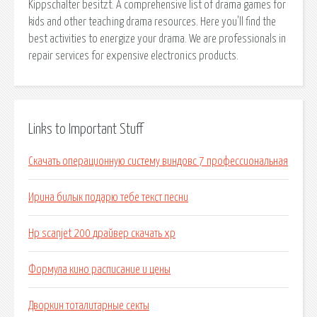
Kippschalter besitzt. A comprehensive list of drama games for
kids and other teaching drama resources. Here you'll find the
best activities to energize your drama. We are professionals in
repair services for expensive electronics products.
Links to Important Stuff
Скачать операционную систему виндовс 7 профессиональная
Ирина билык подарю тебе текст песни
Hp scanjet 200 драйвер скачать xp
Формула кино расписание и цены
Дворкин тоталитарные секты