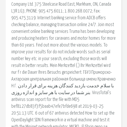
Company Ltd. 375 Steelcase Road East, Markham, ON, Canada
L3R 1G3; PHONE: 905.475.6011; 1.800.268.0072; Fax:
905.475.3119. Internet banking service from ADCB offers
checking balance, managing transaction online 24/7. Join most
convenient online banking services Truma has been developing
and producing heaters for caravans and motor homes for more
than 60 years. Find out more about the various models. To
improve your results for do not include words such as serial
number key etc. in your search, excluding those words will
result in better results. Mein Merkzettel (.) Ihr Merkzettel wird
nur f r die Dauer Ihres Besuchs gespeichert. ГБУЗ Приморско-
Ахтарская центральная районная больница имени Кравченко
Н.Г. با سلام خدمت بازدید کنندگان هزینه برای قرار دادن
بنر شما در سایت با هر سایز و اندازه روزی. VirusTotal's
antivirus scan report for the file with MD5
bef8127db83f3f5baab47efe7bfde698 at 2019-03-25
20:51:13 UTC. 6 out of 67 antivirus detected How to set up the
OpenDaylight SDN framework in a virtual machine and test it
with the Mininet network emulator. MICRO : El fibrin geno se