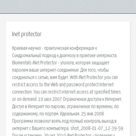
Inet protector
Краевая научно - практическая конференция «
Синдромальный подход к диагнозу в практике интерниста.
Blumentals iNet Protector - утилита, которая защищает
паролем ваше интернет-соединение. Для того, чтобы
соединиться с сетью, вам будет. With iNet Protector you can
restrict access to the Web and password protect Internet
connection. You can restrict internet access at specified times
or on demand. 10 июл 2007 Ограничение доступа к Интернет.
Доступ в Интернет по паролю, ограничение по времени, по
содержимому, по портам. Идеальная. 25 янв 2008
Программа позволит взять под полный контроль выход в
интернет с Вашего компьютера. shot_2008-01-07_12-39-59.
После установки. 29 окт 2010 iNet Protector - полезная и