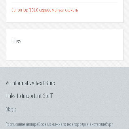
Canon lbp 3010 сервис мануал скачать
Links
An Informative Text Blurb
Links to Important Stuff
Dbltj c
Расписание авиарейсов из нижнего новгорода в екатеринбург