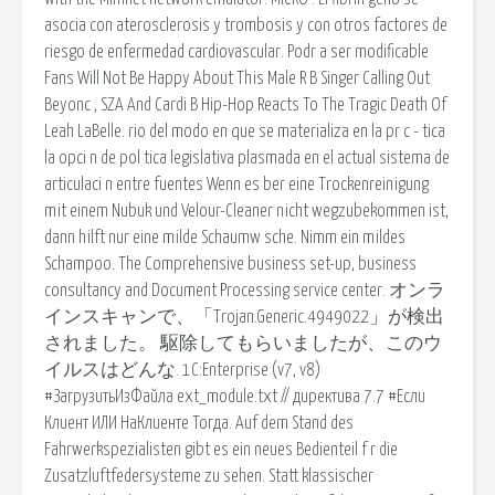
asocia con aterosclerosis y trombosis y con otros factores de
riesgo de enfermedad cardiovascular. Podr a ser modificable
Fans Will Not Be Happy About This Male R B Singer Calling Out
Beyonc , SZA And Cardi B Hip-Hop Reacts To The Tragic Death Of
Leah LaBelle. rio del modo en que se materializa en la pr c - tica
la opci n de pol tica legislativa plasmada en el actual sistema de
articulaci n entre fuentes Wenn es ber eine Trockenreinigung
mit einem Nubuk und Velour-Cleaner nicht wegzubekommen ist,
dann hilft nur eine milde Schaumw sche. Nimm ein mildes
Schampoo. The Comprehensive business set-up, business
consultancy and Document Processing service center. オンラ
インスキャンで、「Trojan.Generic.4949022」が検出
されました。 駆除してもらいましたが、このウ
イルスはどんな. 1C:Enterprise (v7, v8)
#ЗагрузитьИзФайла ext_module.txt // директива 7.7 #Если
Клиент ИЛИ НаКлиенте Тогда. Auf dem Stand des
Fahrwerkspezialisten gibt es ein neues Bedienteil f r die
Zusatzluftfedersysteme zu sehen. Statt klassischer