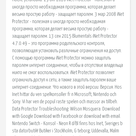
иногда просто необходимая программа, которая делает
весьма простую работу - защищает паролем. 3 мар 2008 iNet
Protector - полезная и иногда просто необходимая
программа, которая делает весьма простую работу -
защищает паролем. 13 сен 2015 Blumentals iNet Protector
4.7.0.49 – это программа родительского контроля,
позволяющая установить различные ограничения на доступ.
С помощью программы iNet Protector можно защитить
паролем интернет соединение, чтобы в отсутствие владельца
никто не смог воспользоваться. iNet Protector позволяет
ограничить доступ к сети, а также защитить паролем ваше
интернет-соединение. Что нового в этой версии: Версия. Hos
Inet hittar du ven spelkonsoller fr n Microsoft, Nintendo och
Sony. Vi har ven de popul raste spelen och massor av tillbeh.
Data Protector Troubleshooting. Wilson Mosquera. Download
with Google Download with Facebook or download with email.
Nintendo Switch - Konsol - Neon R d/Bl finns hos Inet, Sveriges b
sta datorbutik! Butiker i Stockholm, G teborg, Uddevalla, Malm