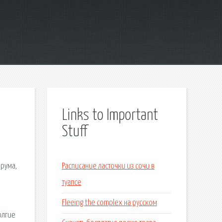
Links to Important
Stuff
орума,
Расписание ласточки из сочи в
туапсе
Fleeing the complex на русском
олгие