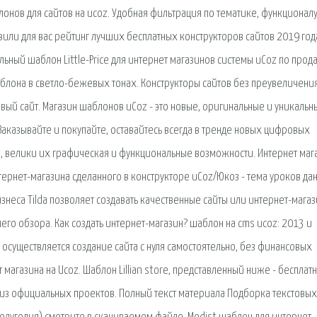
онов для сайтов на ucoz. Удобная фильтрация по тематике, функционалу
вили для вас рейтинг лучших бесплатных конструкторов сайтов 2019 год
ьный шаблон Little-Price для интернет магазинов системы uCoz по про
блона в светло-бежевых тонах. Конструкторы сайтов без преувеличени
вый сайт. Магазин шаблонов uCoz - это новые, оригинальные и уникальн
аказывайте и покупайте, оставайтесь всегда в тренде новых цифровых
ыке, велики их графическая и функциональные возможности. Интернет маг
ернет-магазина сделанного в конструкторе uCoz/Юкоз - тема уроков да
изнеса Tilda позволяет создавать качественные сайты или интернет-магаз
его обзора. Как создать интернет-магазин? шаблон на cms ucoz: 2013 и
 осуществляется создание сайта с нуля самостоятельно, без финансовых
 магазина на Ucoz. Шаблон Lillian store, представленный ниже - бесплат
о из официальных проектов. Полный текст материала Подборка текстовых