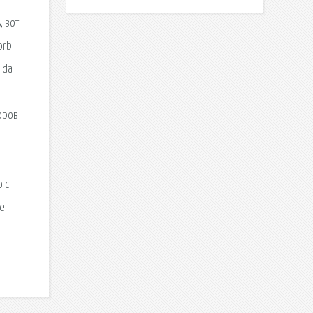
, вот
orbi
ida
торов
 с
ые
ы