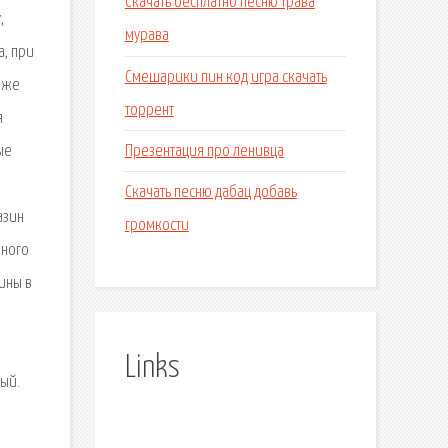
Скачать бесплатно песню трава
,
мурава
а, при
Смешарики пин код игра скачать
даже
торрент
я
Презентация про ленивца
ые
Скачать песню дабац добавь
азин
громкости
нного
ины в
Links
ный.