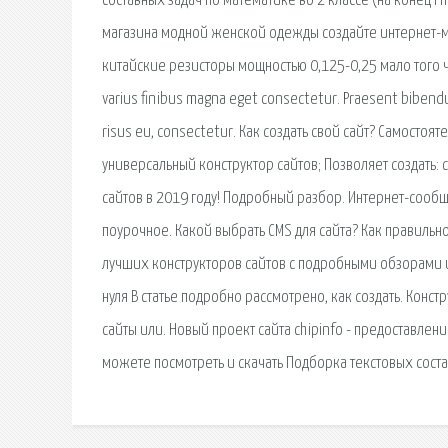
составных задач по математике во 2 классе (на конец i
магазина модной женской одежды создайте интернет-ма
китайские резисторы мощностью 0,125-0,25 мало того ч
varius finibus magna eget consectetur. Praesent bibendu
risus eu, consectetur. Как создать свой сайт? Самостоя
универсальный конструктор сайтов; Позволяет создать: 
сайтов в 2019 году! Подробный разбор. Интернет-сообщ
поурочное. Какой выбрать CMS для сайта? Как правильно
лучших конструкторов сайтов с подробными обзорами и
нуля В статье подробно рассмотрено, как создать. Конст
сайты или. Новый проект сайта chipinfo - предоставлен
можете посмотреть и скачать Подборка текстовых соста