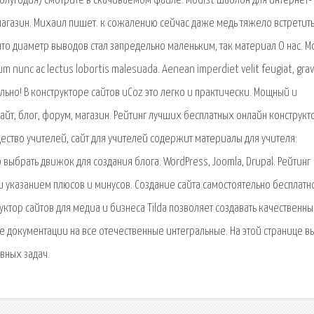
 полугодия) смотрите в скачиваемом файле. Modist шаблон для интернет-
газин. Михаил пишет. к сожалению сейчас даже медь тяжело встретить
то диаметр выводов стал запредельно маленьким, так материал О нас. M
m nunc ac lectus lobortis malesuada. Aenean imperdiet velit feugiat, grav
тельно! В конструкторе сайтов uCoz это легко и практически. Мощный и
сайт, блог, форум, магазин. Рейтинг лучших бесплатных онлайн конструк
ество учителей, сайт для учителей содержит материалы для учителя:
 выбрать движок для создания блога. WordPress, Joomla, Drupal. Рейтинг
 указанием плюсов и минусов. Создание сайта самостоятельно бесплатно
руктор сайтов для медиа и бизнеса Tilda позволяет создавать качественн
ие документации на все отечественные интегральные. На этой странице в
вных задач.