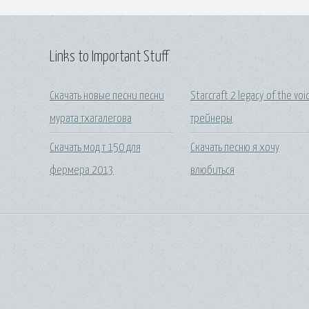
Links to Important Stuff
Скачать новые песни песни
Starcraft 2 legacy of the voi
мурата тхагалегова
трейнеры
Скачать мод т 150 для
Скачать песню я хочу
фермера 2013
влюбиться