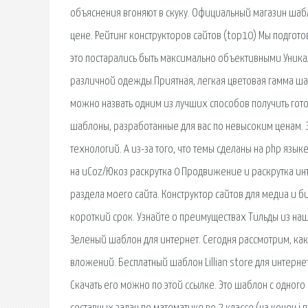
объяснения вгоняют в скуку. Официальный магазин шабл
цене. Рейтинг конструкторов сайтов (top10) Мы подгото
это постарались быть максимально объективными Уникал
различной одежды.Приятная, легкая цветовая гамма ша
можно назвать одним из лучших способов получить гото
шаблоны, разработанные для вас по невысоким ценам. З
технологий. А из-за того, что темы сделаны на php яз
на uCoz/Юкоз раскрутка 0 Продвижение и раскрутка инт
раздела моего сайта. Конструктор сайтов для медиа и б
короткий срок. Узнайте о преимуществах Тильды из наш
Зеленый шаблон для интернет. Сегодня рассмотрим, как
вложений. Бесплатный шаблон Lillian store для интернет
Скачать его можно по этой ссылке. Это шаблон с одног