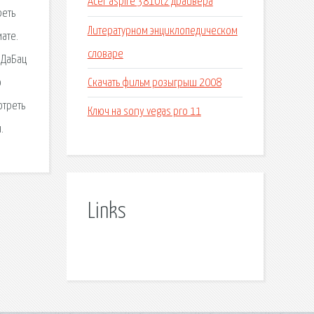
Acer aspire 3810tz драйвера
реть
Литературном энциклопедическом
ате.
словаре
 ДаБац
Скачать фильм розыгрыш 2008
о
отреть
Ключ на sony vegas pro 11
.
Links