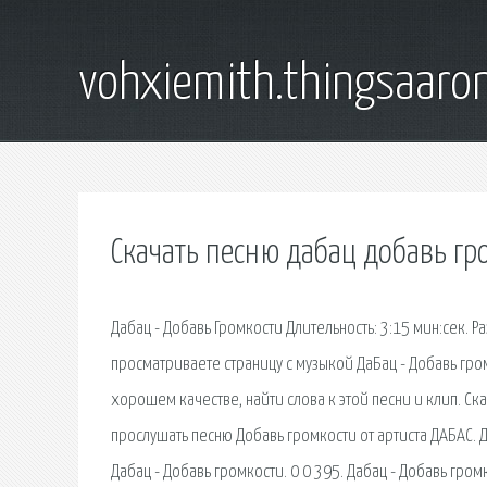
vohxiemith.thingsaar
Скачать песню дабац добавь гр
Дабац - Добавь Громкости Длительность: 3:15 мин:сек. Р
просматриваете страницу с музыкой ДаБац - Добавь гро
хорошем качестве, найти слова к этой песни и клип. Ска
прослушать песню Добавь громкости от артиста ДАБАС. Д
Дабац - Добавь громкости. 0 0 395. Дабац - Добавь гро