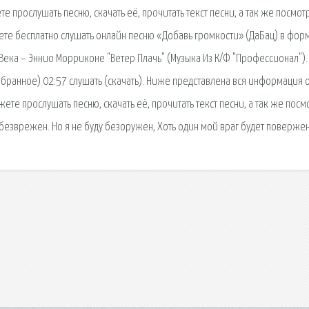
е прослушать песню, скачать её, прочитать текст песни, а так же посмот
ете бесплатно слушать онлайн песню «Добавь громкости» (ДаБац) в форм
Века – Эннио Морриконе "Ветер Плачь" (Музыка Из К/Ф "Профессионал").
збранное) 02:57 слушать (скачать). Ниже представлена вся информация 
жете прослушать песню, скачать её, прочитать текст песни, а так же посм
обезврежен. Но я не буду безоружен, Хоть один мой враг будет повержен