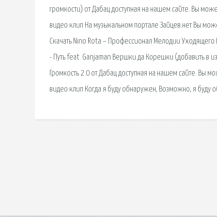
громкости) от Дабац доступная на нашем сайте. Вы может
видео клип На музыкальном портале Зайцев.нет Вы мож
Скачать Nino Rota – Профессионал Мелодии Уходящего 
- Путь feat. Ganjaman Вершки да Корешки (добавить в и
Громкость 2.0 от Дабац доступная на нашем сайте. Вы мо
видео клип Когда я буду обнаружен, Возможно, я буду 