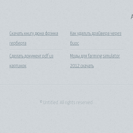
A
Скачать книгу дюна фрэнка
Как удалить драйвера через
герберта
биос
Сделать документ pdf из
Моды для farming simulator
картинок
2012 скачать
© Untitled. All rights reserved.