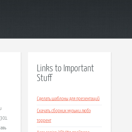
Links to Important
Stuff
Сделать шаблоны для презентаций
и
Скачать сборник музыки любэ
 301.
торрент
бавь