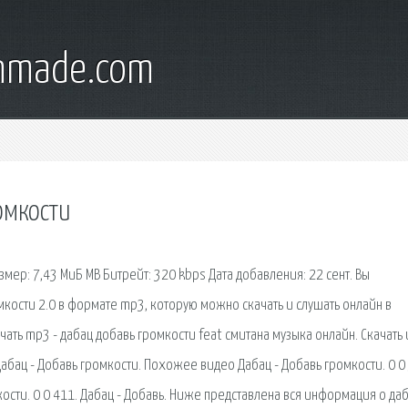
onmade.com
омкости
азмер: 7,43 МиБ MB Битрейт: 320 kbps Дата добавления: 22 сент. Вы
мкости 2.0 в формате mp3, которую можно скачать и слушать онлайн в
чать mp3 - дабац добавь громкости feat смитана музыка онлайн. Скачать 
абац - Добавь громкости. Похожее видео Дабац - Добавь громкости. 0 0
мкости. 0 0 411. Дабац - Добавь. Ниже представлена вся информация о да