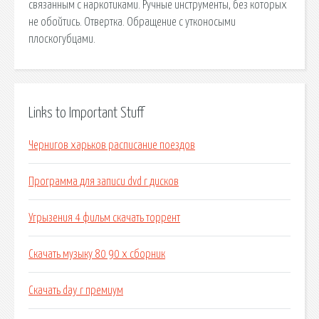
связанным с наркотиками. Ручные инструменты, без которых
не обойтись. Отвертка. Обращение с утконосыми
плоскогубцами.
Links to Important Stuff
Чернигов харьков расписание поездов
Программа для записи dvd r дисков
Угрызения 4 фильм скачать торрент
Скачать музыку 80 90 х сборник
Скачать day r премиум