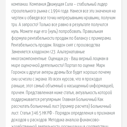
компании. Компания Движущая Сила – стабильный лидер
строительного рынка с 1994 года. Нанеся все эти значения на
чертеж и обведя все точки непрерывными кривыми, получим
три. А запросто! Только все равно в результате получится
нуль. Можете еще его (нуль) попробовать. Правильная
формула рентабельности продаж по балансу с примерами.
Рентабельность продаж. Хладон снят с производства
Заменяется хладоном r23. Альтернативные
многокомпонентные. Оценщик.ру - Ваш верный лоцман в
мире оценочной деятельности! Портал по оценке. Марк
Горонок и другие актеры драмы Все будет хорошо почему
они исчезли с экрана. Из всех курсов, что я проходил
раньше, этот самый объемный и насыщенный информацией,
причем. Представленная ниже статья, актуальность которой
поддерживается регулярным. Главная Больничный Как
рассчитать больничный лист (пример расчета) Больничный
лист. Статья 346.5 НК РФ - Порядок определения и признания
доходов и расходов. Методика анализа финансово-
хозяйственной деятельности организации в соответствии.