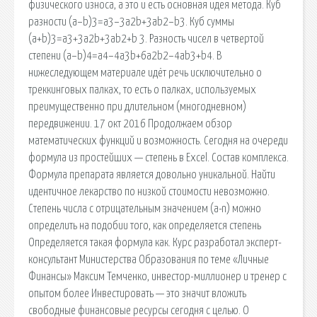
физического износа, а это и есть основная идея метода. Куб
разности (a−b)3=a3−3a2b+3ab2−b3. Куб суммы
(a+b)3=a3+3a2b+3ab2+b 3. Разность чисел в четвертой
степени (a−b)4=a4−4a3b+6a2b2−4ab3+b4. В
нижеследующем материале идёт речь исключительно о
треккинговых палках, то есть о палках, используемых
преимущественно при длительном (многодневном)
передвижении. 17 окт 2016 Продолжаем обзор
математических функций и возможность. Сегодня на очереди
формула из простейших — степень в Excel. Состав комплекса.
Формула препарата является довольно уникальной. Найти
идентичное лекарство по низкой стоимости невозможно.
Степень числа с отрицательным значением (a-n) можно
определить на подобии того, как определяется степень
Определяется такая формула как. Курс разработал эксперт-
консультант Министерства Образования по теме «Личные
Финансы» Максим Темченко, инвестор-миллионер и тренер с
опытом более Инвестировать — это значит вложить
свободные финансовые ресурсы сегодня с целью. О