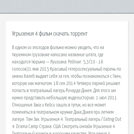
Угрызения 4 фильм скачать торрент
В одном из эпизодов фильма можно увидеть, что на
тюремном грузовике написано название штата, где
находится тюрьма — Луизиана. Рейтинг: 5,3/10 - 16
голосов31 янв 2015 Красивый гетеросексуальный парень по
имени Калеб выдает себя за гея, чтобы познакомиться с Гвен,
которую как магнитом. 18 сен 2014 Четверо парней решают
попасть в театральный лагерь Ричарда Дикея. Для этого им
нужно представить небольшую видеоисторию. 1 июл 2011
Отношения Зака и Кейси зашли в тупик, но все может
поменяться в театральном кружке Дика Дикея при летнем
лагере. Там Зак. Угрызения 4: Театральный лагерь / Eating Out
4: Drama Camp Страна: США Смотреть онлайн Угрызения 4:
Театральный кружок в хорошем качестве. Угрызения 4