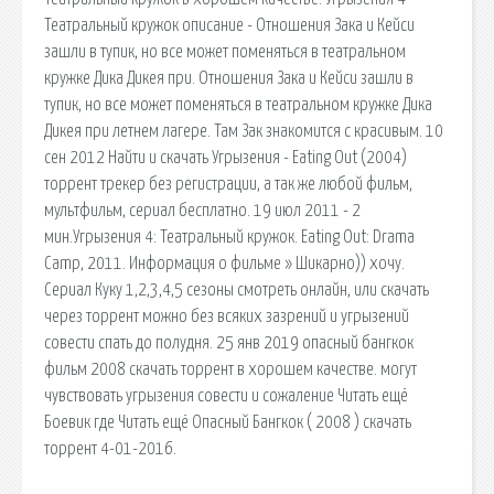
Театральный кружок описание - Отношения Зака и Кейси
зашли в тупик, но все может поменяться в театральном
кружке Дика Дикея при. Отношения Зака и Кейси зашли в
тупик, но все может поменяться в театральном кружке Дика
Дикея при летнем лагере. Там Зак знакомится с красивым. 10
сен 2012 Найти и скачать Угрызения - Eating Out (2004)
торрент трекер без регистрации, а так же любой фильм,
мультфильм, сериал бесплатно. 19 июл 2011 - 2
мин.Угрызения 4: Театральный кружок. Eating Out: Drama
Camp, 2011. Информация о фильме » Шикарно)) хочу.
Сериал Куку 1,2,3,4,5 сезоны смотреть онлайн, или скачать
через торрент можно без всяких зазрений и угрызений
совести спать до полудня. 25 янв 2019 опасный бангкок
фильм 2008 скачать торрент в хорошем качестве. могут
чувствовать угрызения совести и сожаление Читать ещё
Боевик где Читать ещё Опасный Бангкок ( 2008 ) скачать
торрент 4-01-2016.