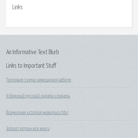
Links
An Informative Text Blurb
Links to Important Stuff
Тепловая схема замещения кабеля
Узбекский русский онлайн словарь
Всемирная история живописи bbc
Эллиот кэтрин все книги