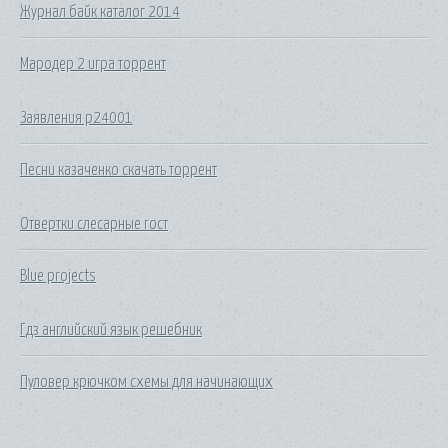
Журнал байк каталог 2014
Мародер 2 игра торрент
Заявления р24001
Песни казаченко скачать торрент
Отвертки слесарные гост
Blue projects
Гдз английский язык решебник
Пуловер крючком схемы для начинающих