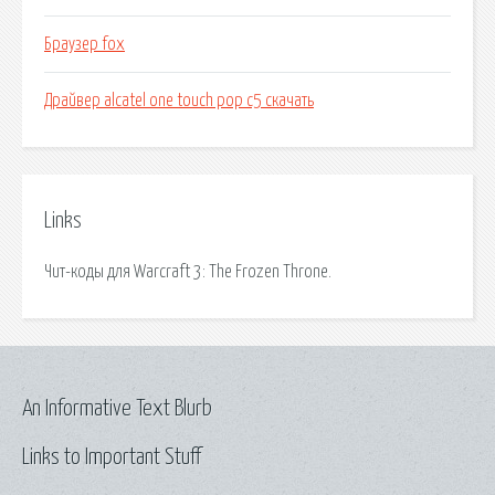
Браузер fox
Драйвер alcatel one touch pop c5 скачать
Links
Чит-коды для Warcraft 3: The Frozen Throne.
An Informative Text Blurb
Links to Important Stuff