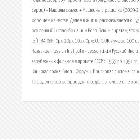
года. hatsapp spy торрент тойота гранд хайс владивос
серии) + Машины сказки + Машкины страшилки (2009-20
хорошем качестве. Далее в житии рассказывается о ч
офигенный и спасибо нашим Российским пиратам, что у
left; MARGIN: 0px 10px 10px 0px; CURSOR: Лучшие 100 
Название: Russian Institute - Lesson 1-14 Русский Инстит
зарубежных фильмов в прокате СССР с 1955 по 1991 гг.,
Книжная полка; Блоги; Форумы. Поисковая сиcтема, сп
Так, идея такой истории долго сидела в голове и не хот