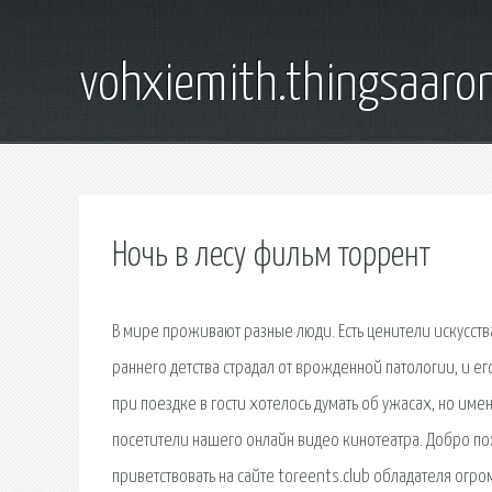
vohxiemith.thingsaar
Ночь в лесу фильм торрент
В мире проживают разные люди. Есть ценители искусств
раннего детства страдал от врожденной патологии, и е
при поездке в гости хотелось думать об ужасах, но име
посетители нашего онлайн видео кинотеатра. Добро по
приветствовать на сайте toreents.club обладателя ог