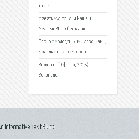
торрент.
скачать мультфильм Маша и
Медведь BDRip бесплатно.
Порно с молоденькими девочками,
молодые порно смотреть.
Выживший (фильм, 2015) —
Википедия.
n Informative Text Blurb