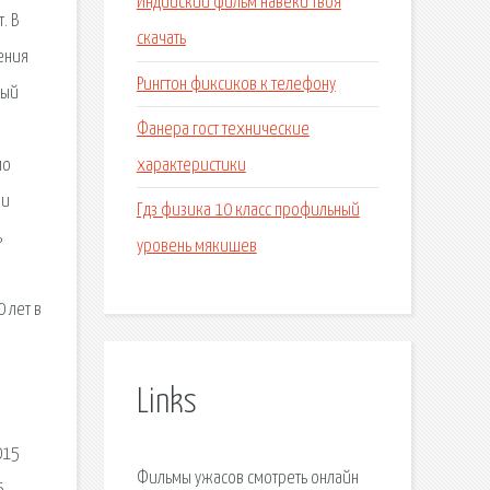
Индийский фильм навеки твоя
. В
скачать
ения
Рингтон фиксиков к телефону
ный
Фанера гост технические
характеристики
по
ли
Гдз физика 10 класс профильный
ь
уровень мякишев
 лет в
Links
015
Фильмы ужасов смотреть онлайн