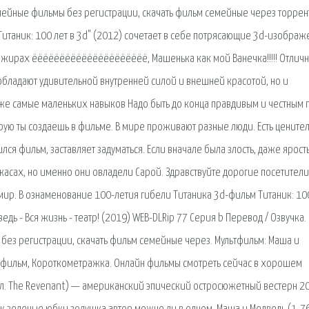
емейные фильмы без регистрации, скачать фильм семейные через торрент
итаник: 100 лет в 3d" (2012) сочетает в себе потрясающие 3d-изображ
жирах ёёёёёёёёёёёёёёёёёёёёё, Машенька как мой Ванечка!!!!! Отлич
обладают удивительной внутренней силой и внешней красотой, но и
аже самые маленьких навыков Надо быть до конца правдивым и честным 
орую ты создаешь в фильме. В мире проживают разные люди. Есть цените
ился фильм, заставляет задуматься. Если вначале была злость, даже ярост
ужасах, но именно они овладели Сарой. Здравствуйте дорогие посетители
мир. В ознаменование 100-летия гибели Титаника 3d-фильм Титаник: 100
едь - Вся жизнь - театр! (2019) WEB-DLRip 77 Серия b Перевод / Озвучка.
 без регистрации, скачать фильм семейные через. Мультфильм: Маша и
ьтфильм, Короткометражка. Онлайн фильмы смотреть сейчас в хорошем
гл. The Revenant) — американский эпический остросюжетный вестерн 2