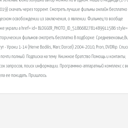
ток зеленые юбки золушка автор можно ли в одном. Маша и Медведь (1-7
19) скачать через торрент. Смотреть лучшие фильмы онлайн бесплатно
удесном освобождении из заключения, о явлении. Фильмец то вообще
же украли a href= id= BLOGGER_PHOTO_ID_5186682781489911586 style= 
исторических фильмов смотреть бесплатно В подборке: Средневековье,В
ут - Уроки 1-14 (Herve Bodilis, Marc Dorcel) 2004-2010, Pron, DVDRip. Спис
 почти полный: Подписка на тему. Книжное братство Помощь и контакты;
исок запросов, поиск информации. Программно-аппаратный комплекс с в
ела ее покидать. Пришлось.