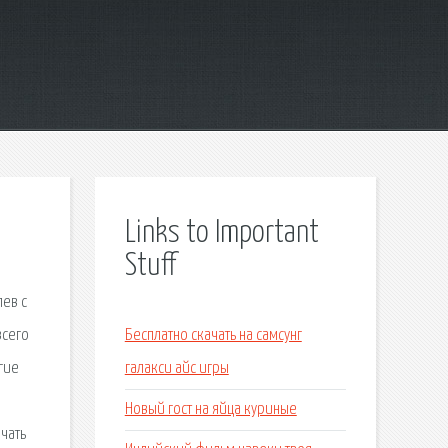
Links to Important
Stuff
лев с
всего
Бесплатно скачать на самсунг
гие
галакси айс игры
Новый гост на яйца куриные
чать