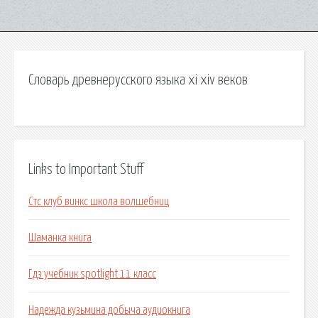
Словарь древнерусского языка xi xiv веков
Links to Important Stuff
Стс клуб винкс школа волшебниц
Шаманка книга
Гдз учебник spotlight 11 класс
Надежда кузьмина добыча аудиокнига