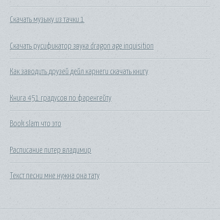
Скачать музыку из тачки 1
Скачать русификатор звука dragon age inquisition
Как заводить друзей дейл карнеги скачать книгу
Книга 451 градусов по фаренгейту
Book slam что это
Расписание питер владимир
Текст песни мне нужна она тату