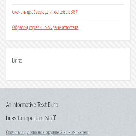
Скачать драйвера для realtek alc887
Образец справки о выдаче аттестата
Links
An Informative Text Blurb
Links to Important Stuff
Скачать игру опасное оружие 2 на компьютер