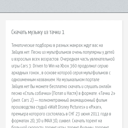
Скачать музыку из тачки 1
Тематические подборки в разных жанрах ждут вас на
Зайцев.нет. Песни из мультфильмов очень популярны у детей
и взрослых всех возрастов. Очередная часть увлекательной
игры Cars 3: Driven to Win на Xbox 360 продолжит серию
аркадных гонок , в основе которой серия мультфильмов с
одноименным нaзвaнием. На музыкальном портале
Зайцев.нет Вы можете бесплатно скачать и слушать онлайн
песню «Стиль собачки» (Потап и Настя) в формате. «Тачки 2»
(англ. Cars 2) — полнометражный анимационный фильм
производства студий «Walt Disney Pictures» и «Pixar»,
премьера которого состоялась в СНГ 23 июня 2011 года в
форматах 2D, 3D и IMAX 3D, сиквел. Скачать торент на
большой скорости, торент игры, торент фильмы, торрент