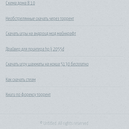
Схема дома 8 10
Необстрелянные скачать через торрент
Скачать игры на андроид мод майнкрафт
Драйвер для принтера hp lj 2055d
Скачать игру шахматы на нокиа 5130 бесплатно
Как скачать стеам
Книги по форексу торрент
© Untitled. All rights reserved.