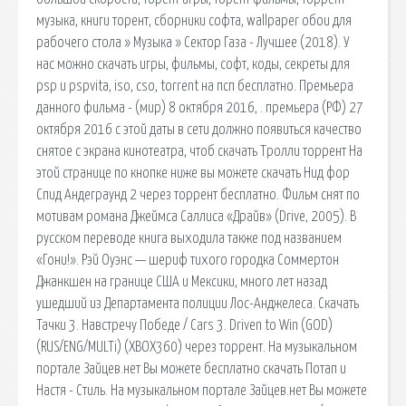
музыка, книги торент, сборники софта, wallpaper обои для
рабочего стола » Музыка » Сектор Газа - Лучшее (2018). У
нас можно скачать игры, фильмы, софт, коды, секреты для
psp и pspvita, iso, cso, torrent на псп бесплатно. Премьера
данного фильма - (мир) 8 октября 2016, . премьера (РФ) 27
октября 2016 с этой даты в сети должно появиться качество
снятое с экрана кинотеатра, чтоб скачать Тролли торрент На
этой странице по кнопке ниже вы можете скачать Нид фор
Спид Андеграунд 2 через торрент бесплатно. Фильм снят по
мотивам романа Джеймса Саллиса «Драйв» (Drive, 2005). В
русском переводе книга выходила также под названием
«Гони!». Рэй Оуэнс — шериф тихого городка Соммертон
Джанкшен на границе США и Мексики, много лет назад
ушедший из Департамента полиции Лос-Анджелеса. Скачать
Тачки 3. Навстречу Победе / Cars 3. Driven to Win (GOD)
(RUS/ENG/MULTi) (XBOX360) через торрент. На музыкальном
портале Зайцев.нет Вы можете бесплатно скачать Потап и
Настя - Стиль. На музыкальном портале Зайцев.нет Вы можете