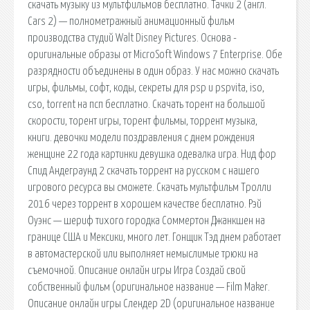
скачать музыку из мультфильмов бесплатно. Тачки 2 (англ.
Cars 2) — полнометражный анимационный фильм
производства студий Walt Disney Pictures. Основа -
оригинальные образы от MicroSoft Windows 7 Enterprise. Обе
разрядности объединены в один образ. У нас можно скачать
игры, фильмы, софт, коды, секреты для psp и pspvita, iso,
cso, torrent на псп бесплатно. Скачать торент на большой
скорости, торент игры, торент фильмы, торрент музыка,
книги. девочки модели поздравления с днем рождения
женщине 22 года картинки девушка одевалка игра. Нид фор
Спид Андеграунд 2 скачать торрент на русском с нашего
игрового ресурса вы сможете. Скачать мультфильм Тролли
2016 через торрент в хорошем качестве бесплатно. Рэй
Оуэнс — шериф тихого городка Соммертон Джанкшен на
границе США и Мексики, много лет. Гонщик Тэд днем работает
в автомастерской или выполняет немыслимые трюки на
съемочной. Описание онлайн игры Игра Создай свой
собственный фильм (оригинальное название — Film Maker.
Описание онлайн игры Слендер 2D (оригинальное название