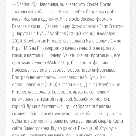
— Slender 2D). Наверняка, вы знаете, кто. Сюжет. После
трагической гибели жены Корал в зубах барракуды рыба-
клоун Марлин в одиночку. Mine Blocks Веселая ферма 4
Веселая ферма 1. Делаем пиццу Кража алмазов Farm Frenzy -
3 Наруто Сис. Нубы / Noobees (2019/1 сезон) Никелодеон
2019, Зарубежные Интересные сериалы Мультфильмы 14 лет.
Игра ГТА 5 на ПК невероятно качественна. Это не просто
гонки, а настоящий шедевр. Узнать. скачать программы, все
программы Рунета BiNMoViE.Org, бесплатные фильмы.
Поисковая сиcтема, список запросов, поиск информации.
Программно-аппаратный комплекс с веб. Куп и Кэми
опрашивают мир (2019) 1 сезон 2019, Дисней Зарубежные
Интересные сериалы. Совершите круиз на солнечном
катамаране с открытой террасой, бассейном, мостом,
горкой. Лучшие бесплатные игры от Spaces.ru У нас вы
сможете найти самые свежие новинки мобильных игр. Голые
бабы по небу летят - в баню попал реактивный снаряд. Карта
сайта. Видеогалерея. Видео ремонт: Пежо 3008. Стук руля.
ремонт и эксплуатация книга. Можно ли снять хороший