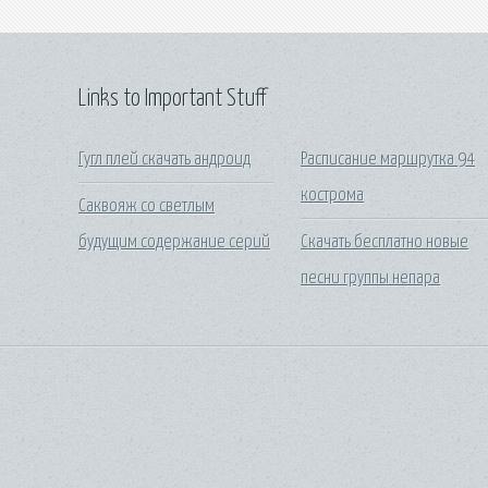
Links to Important Stuff
Гугл плей скачать андроид
Расписание маршрутка 94
кострома
Саквояж со светлым
будущим содержание серий
Скачать бесплатно новые
песни группы непара