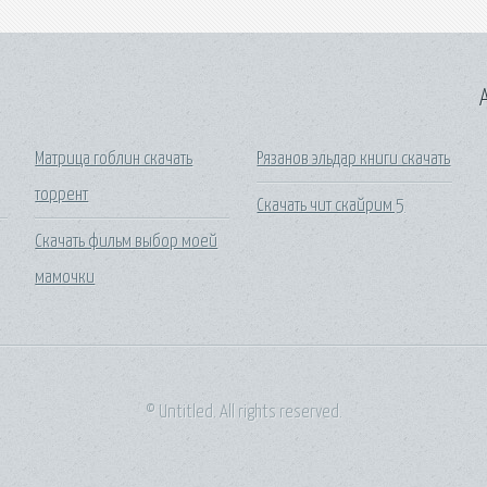
A
Матрица гоблин скачать
Рязанов эльдар книги скачать
торрент
Скачать чит скайрим 5
Скачать фильм выбор моей
мамочки
© Untitled. All rights reserved.