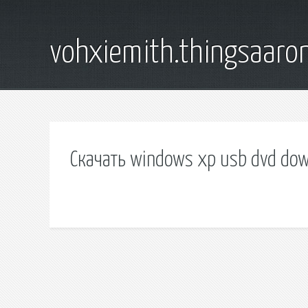
vohxiemith.thingsaar
Скачать windows xp usb dvd dow