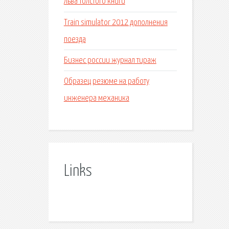
Льва толстого книги
Train simulator 2012 дополнения
поезда
Бизнес россии журнал тираж
Образец резюме на работу
инженера механика
Links