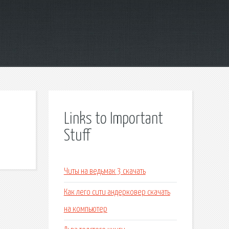
Links to Important
Stuff
Читы на ведьмак 3 скачать
Как лего сити андерковер скачать
на компьютер