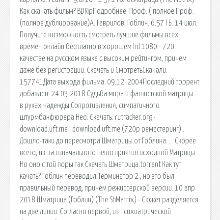
Как скачать фильм? BDRipПодробнее. Проф. ( полное Проф.
(полное дублирование)А. Гаврилов, Гоблин. 6.57 ГБ. 14 июл.
Получите возможность смотреть лучшие фильмы всех
времен онлайн бесплатно в хорошем hd 1080 - 720
качестве на русском языке с высоким рейтингом, причем
даже без регистрации. Скачать и СмотретьСкачали:
157741Дата выхода фильма: 09.12. 2004Последний торрент
добавлен: 24.03.2018 Судьба мира и фашистской матрицы -
в руках надежды Сопротивления, симпатичного
штурмбанфюрера Нео. Скачать: rutracker.org ·
download.uft.me · download.uft.me (720p ремастеринг) .
Дошло-таки до пересмотра Шматрицы от Гоблина… . Скорее
всего, из-за изначального невосприятия исходной Матрицы.
Но оно с той поры так Скачать Шматрица.torrent Как тут
качать? Гоблин переводил Терминатор 2 , но это был
правильный перевод, причём режиссёрской версии. 10 апр
2018 Шматрица (Гоблин) (The ShMatrix) - Сюжет разделяется
на две линии. Согласно первой, из психиатрической