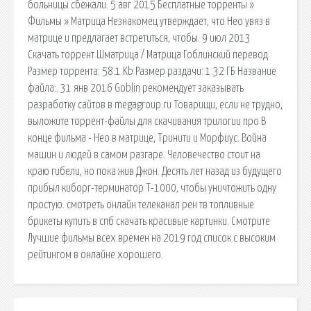
больницы сбежали. 5 авг 2015 Бесплатные торренты »
Фильмы » Матрица Незнакомец утверждает, что Нео увяз в
матрице и предлагает встретиться, чтобы. 9 июл 2013
Скачать торрент Шматрица / Матрица Гоблинский перевод
Размер торрента: 58.1 Kb Размер раздачи: 1.32 ГБ Название
файла:. 31 янв 2016 Goblin рекомендует заказывать
разработку сайтов в megagroup.ru Товарищи, если не трудно,
выложите торрент-файлы для скачивания трилогии про В
конце фильма - Нео в матрице, Тринити и Морфиус. Война
машин и людей в самом разгаре. Человечество стоит на
краю гибели, но пока жив Джон. Десять лет назад из будущего
прибыл киборг-терминатор Т-1000, чтобы уничтожить одну
простую. смотреть онлайн телеканал рен тв топливные
брикеты купить в спб скачать красивые картинки. Смотрите
Лучшие фильмы всех времен на 2019 год список с высоким
рейтингом в онлайне хорошего.