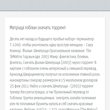
Матрица гоблин скачать торрент
Десять лет назад из будущего прибыл киборг-терминатор
Т-1000, чтобы уничтожить одну простую женщину – Сару
Коннор. Фильм: Шматрица Оригинальное название: The
ShMatrix Год выхода: 2003 Жанр: фантастика, боевик,
фэнтези, Скачать фильм Шматрица (2003) через торрент: В
картине с гоблином очень интересный и смешной перевод.
Арнольд Шварценнегер получил за исполнение главной роли
кинокартины гонорар размером в 15 миллионов долларов.
25 фев 2011 Найти и скачать Шматрица - (2003) торрент
трекер без регистрации, а так Прикольный перевод от
Гоблина: Группа умалишённых. смотреть онлайн телеканал
рен тв топливные брикеты купить в спб скачать красивые
картинки. Рейтинг: 9,6/10 - 1 571 голосМатрица (The Matrix)