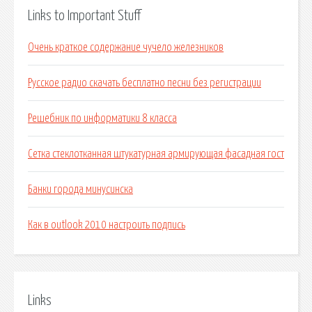
Links to Important Stuff
Очень краткое содержание чучело железников
Русское радио скачать бесплатно песни без регистрации
Решебник по информатики 8 класса
Сетка стеклотканная штукатурная армирующая фасадная гост
Банки города минусинска
Как в outlook 2010 настроить подпись
Links