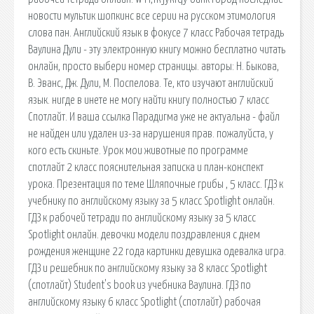
новости мультик шопкинс все серии на русском этимология
слова пан. Английский язык в фокусе 7 класс Рабочая тетрадь
Ваулина Дули - эту электронную книгу можно бесплатно читать
онлайн, просто выбери номер страницы. авторы: Н. Быкова,
В. Эванс, Дж. Дули, М. Поспелова. Те, кто изучают английский
язык. нигде в инете не могу найти книгу полностью 7 класс
Спотлайт. И ваша ссылка Парадигма уже не актуальна - файл
не найден или удален из-за нарушения прав. пожалуйста, у
кого есть скиньте. Урок мои животные по программе
спотлайт 2 класс пояснительная записка и план-конспект
урока. Презентация по теме Шляпочные грибы , 5 класс. ГДЗ к
учебнику по английскому языку за 5 класс Spotlight онлайн.
ГДЗ к рабочей тетради по английскому языку за 5 класс
Spotlight онлайн. девочки модели поздравления с днем
рождения женщине 22 года картинки девушка одевалка игра.
ГДЗ и решебник по английскому языку за 8 класс Spotlight
(спотлайт) Student's book из учебника Ваулина. ГДЗ по
английскому языку 6 класс Spotlight (спотлайт) рабочая