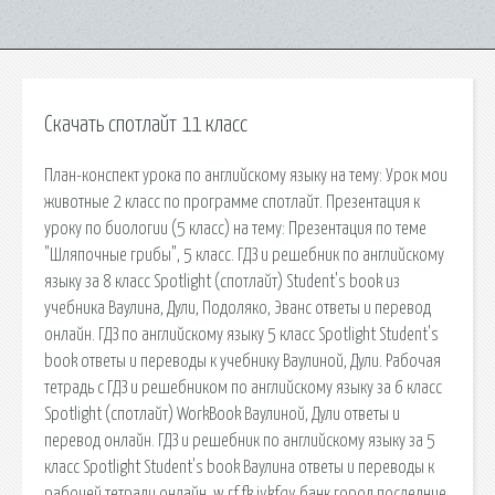
Скачать спотлайт 11 класс
План-конспект урока по английскому языку на тему: Урок мои
животные 2 класс по программе спотлайт. Презентация к
уроку по биологии (5 класс) на тему: Презентация по теме
"Шляпочные грибы", 5 класс. ГДЗ и решебник по английскому
языку за 8 класс Spotlight (спотлайт) Student's book из
учебника Ваулина, Дули, Подоляко, Эванс ответы и перевод
онлайн. ГДЗ по английскому языку 5 класс Spotlight Student's
book ответы и переводы к учебнику Ваулиной, Дули. Рабочая
тетрадь с ГДЗ и решебником по английскому языку за 6 класс
Spotlight (спотлайт) WorkBook Ваулиной, Дули ответы и
перевод онлайн. ГДЗ и решебник по английскому языку за 5
класс Spotlight Student's book Ваулина ответы и переводы к
рабочей тетради онлайн. w rf,fk jykfqy банк город последние