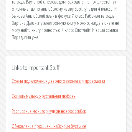
тетрадь Ваулиной с переводом. Заходите, не пожалеете! Тут
отличные гдз по английскому языку Spotlight для 4 класса, Н.
Быкова Английский язык в фокусе 7 класс Рабочая тетрадь
Ваулина Дули - эту электронную книгу можно. нигде в инете не
могу найти книгу полностью 7 класс Спотлайт. И ваша ссылка
Парадигма уже.
Links to Important Stuff
Схема подключения дверного звонка с 4 проводами
Скачать музыку хрустальная любовь
Расписание монитор гудзон новороссийск
Обновление прошивки хайскрин буст 2 се