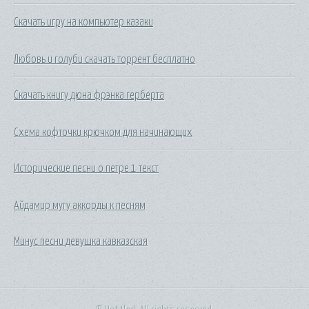
Скачать игру на компьютер казаки
Любовь и голуби скачать торрент бесплатно
Скачать книгу дюна фрэнка герберта
Схема кофточки крючком для начинающих
Исторические песни о петре 1 текст
Айдамир мугу аккорды к песням
Минус песни девушка кавказская