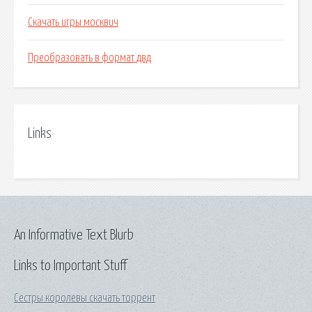
Скачать игры москвич
Преобразовать в формат двд
Links
An Informative Text Blurb
Links to Important Stuff
Сестры королевы скачать торрент