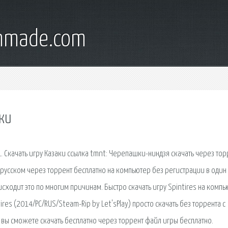
onmade.com
ки
. Скачать игру Казаки ссылка tmnt: Черепашки-ниндзя скачать через тор
 русском через торрент бесплатно на компьютер без регистрации в один 
сходит это по многим причинам. Быстро скачать игру Spintires на компь
ires (2014/PC/RUS/Steam-Rip by Let'sРlay) просто скачать без торрента с
вы сможете скачать бесплатно через торрент файл игры бесплатно.