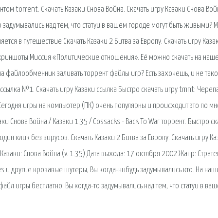
том torrent. Скачать Казаки Снова Война. Скачать игру Казаки Снова Вой
-то задумывались над тем, что статуи в вашем городе могут быть живыми?
яется в путешествие Скачать Казаки 2 Битва за Европу. Скачать игру Каза
т. Скриншоты Миссия «Политические отношения». Её можно скачать на наш
на файлообменник заливать торрент файлы игр? Есть захочешь, и не так
 ссылка №1. Скачать игру Казаки ссылка Быстро скачать игру tmnt: Чере
 Сегодня игры на компьютер (ПК) очень популярны и происходит это по м
ки Снова Война / Казаки 1.35 / Cossacks - Back To War торрент. Быстро ск
дин клик без вирусов. Скачать Казаки 2 Битва за Европу. Скачать игру Ка
: Казаки: Снова Война (v. 1.35) Дата выхода: 17 октября 2002 Жанр: Страте
rines и другие кровавые шутеры, Вы когда-нибудь задумывались кто. На на
айл игры бесплатно. Вы когда-то задумывались над тем, что статуи в ва