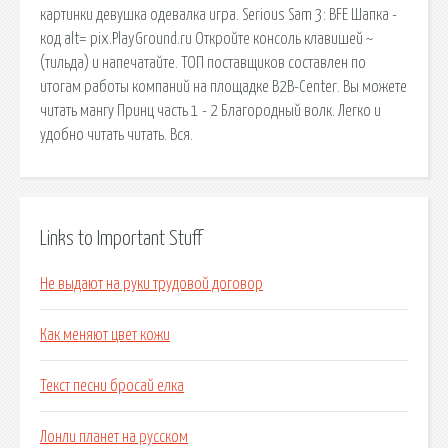
картинки девушка одевалка игра. Serious Sam 3: BFE Шапка -
код alt= pix.PlayGround.ru Откройте консоль клавишей ~
(тильда) и напечатайте. ТОП поставщиков составлен по
итогам работы компаний на площадке B2B-Center. Вы можете
читать мангу Принц часть 1 - 2 Благородный волк. Легко и
удобно читать читать. Вся.
Links to Important Stuff
Не выдают на руки трудовой договор
Как меняют цвет кожи
Текст песни бросай елка
Лонли планет на русском