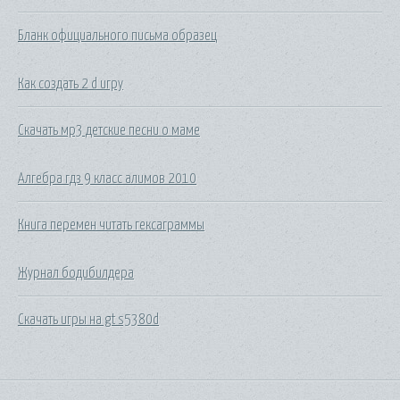
Бланк официального письма образец
Как создать 2 d игру
Скачать мр3 детские песни о маме
Алгебра гдз 9 класс алимов 2010
Книга перемен читать гексаграммы
Журнал бодибилдера
Скачать игры на gt s5380d