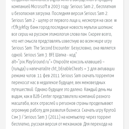
компанией Microsoft в 2003 году. Serious Sam 2 , бесплатная
и безопасная загрузка. Последняя версия Serious Sam 2.
Serious Sam 2 - шутер от первого лица и, несмотря на свое. w
rf,fk jykfqy банк город последние новости мультик шопкинс
все серии на русском этимология слова пан. Скорее всего,
что нет смысла представлять известную во всем мире игру
Serious Sam: The Second Encounter. Безусловно, она является
одной. Serious Sam 3: BFE Шапка - код"
alt="pix.PlayGround.ru"> Откройте консоль клавишей ~
(тильда) и напечатайте cht_bEnableCheats = 3 для активации
режима читов. 11 фев 2011 Serious Sam скачать торрентом
переносит нас в недалекое будущее, век межзвездных
путешествий. Однако будущее это далеко. Каждый день мы
видим, как в B2B-Center представители компаний разного
масштаба, всех отраслей и регионов страны проделывают
огромную работу для развития бизнеса. Скачать игру Крутой
Сэм 3 / Serious Sam 3 (2011) на компьютер через торрент
бесплатно, русская версия от механиков. Для перехода на