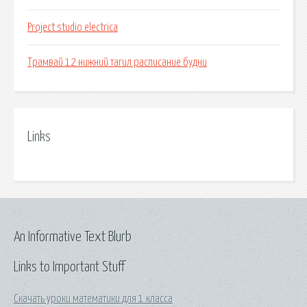
Project studio electrica
Трамвай 12 нижний тагил расписание будни
Links
An Informative Text Blurb
Links to Important Stuff
Скачать уроки математики для 1 класса