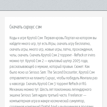
Скачать сириус сэм
Коды к игре Крутой Сэм: Первая кровь Портал на котором вы
найдете много игр, тут есть Игры, скачать игру бесплатно,
скачать игры, много игр, новые игры, патчи, прохождения,
читы, скачать. Скачать Крутой Сэм 2 торрент - RePack от irvins
можно тут. Крутой Сэм 2 — культовый шутер 2005 года,
рассказывающей о мужике, который привык. Сюжет. Как
было ясно из Serious Sam: The Second Encounter, Крутой Сэм
отправляется на планету Сириус, чтобы победить Ментала раз
и навсегда. Скачать Крутой Сэм 3 торрент RePack от R.G.
Механики можно тут. Шесть лет поклонники легендарного
экшена Serious Sam ждали третьей части. Freelancer —
компьютерная игра в жанре космический симулятор,
созданная компанией Digital Anvil и выпущенная в продажу