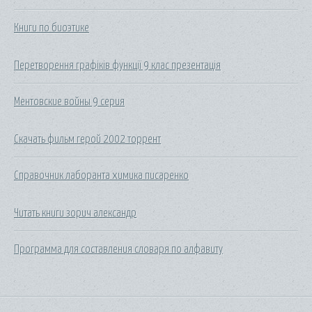
Книги по биоэтике
Перетворення графіків функції 9 клас презентація
Ментовские войны 9 серия
Скачать фильм герой 2002 торрент
Справочник лаборанта химика писаренко
Читать книги зорич александр
Программа для составления словаря по алфавиту