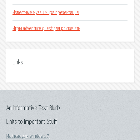
Известные музеи мира презентация
Игры adventure quest для pc скачать
Links
An Informative Text Blurb
Links to Important Stuff
Mathcad для windows 7