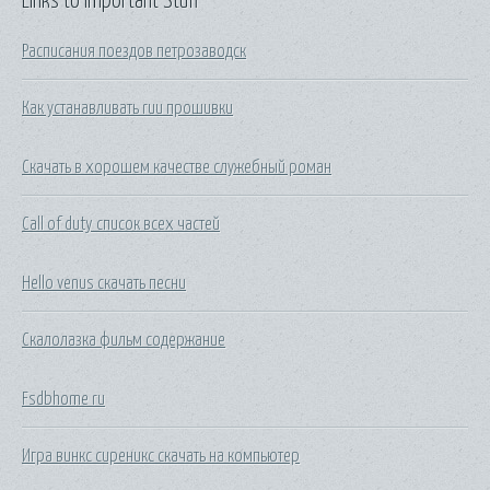
Links to Important Stuff
Расписания поездов петрозаводск
Как устанавливать ruu прошивки
Скачать в хорошем качестве служебный роман
Call of duty список всех частей
Hello venus скачать песни
Скалолазка фильм содержание
Fsdbhome ru
Игра винкс сиреникс скачать на компьютер