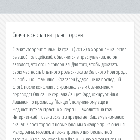
Скачать сериал на грани торрент
Скачать торрент фильм На грани (2012) в хорошем качестве.
Бывший полицейский, обвиняется в преступлении, но он
заявляет, что его не совершал. Для того, чтобы доказать
свою честность Опытного розыскника из Великого Новгорода
с необычной фамилией Красавец (ударение на последний
слог), после конфликта с криминальным бизнесменом,
переводят Описание сериала Ланцет Кардиохирург Илья
Ладынин по прозвищу "Ланцет", полученному еще в
мединституте за страсть к хирургии, находится на грани.
Интернет-сайт russ-tracker.ru предлагает Вашему вниманию
скачать через торрент новые фильмы в жанре приключения,
мелодрама, мюзикл, а также триллер для бесплатной
загрузки. Кардиохирург Илья Ладынин находится на грани