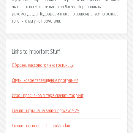
чьи книги вы можете найти на ЛитРес. Персональные
рекомендации Подбираем книги по вашему вкусу на основе
того, что вы уже прочитали.
Links to Important Stuff
Образец кассового чека гостиницы
Спутниковое телевидение программа
Игорь пресняков гитара скачать торрент
Скачать игры на на samsung wave 525
Скачать песню the chemodan clan