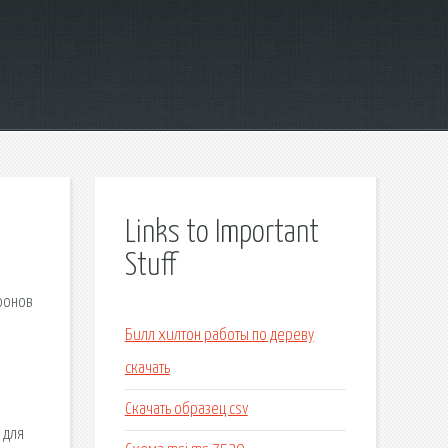
Links to Important
Stuff
фонов
о
Билл хилтон работы по дереву
скачать
Скачать образец csv
 для