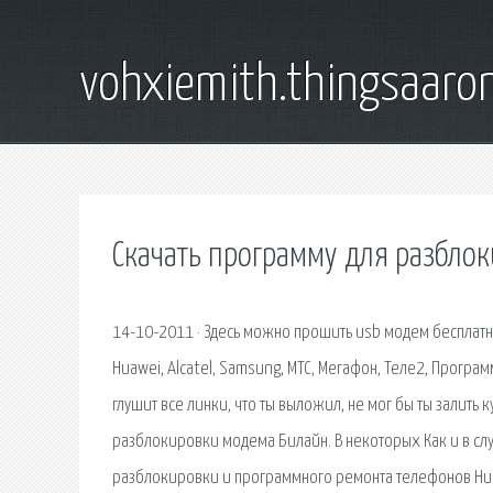
vohxiemith.thingsaar
Скачать программу для разбло
14-10-2011 · Здесь можно прошить usb модем бесплатн
Huawei, Alcatel, Samsung, МТС, Мегафон, Теле2, Прогр
глушит все линки, что ты выложил, не мог бы ты залить
разблокировки модема Билайн. В некоторых Как и в сл
разблокировки и программного ремонта телефонов Huawe