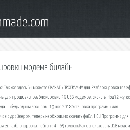
onmade.com
кировки модема билайн
о! Так же здесь Вы можете СКАЧАТЬ ПРОГРАММУ для. Разблокировка теле
аммы для прошивки, разблокировки 3G USB модемов, скачать. Нод32 жутк
 куда-нибудь одним архивом. 19 ноя 2018 Установка программы для
учае с драйвером, теперь необходимо скачать файл. HCU Программа для
i. Разблокировка. Рейтинг: 4 - 65 голосовКак использовать USB модем