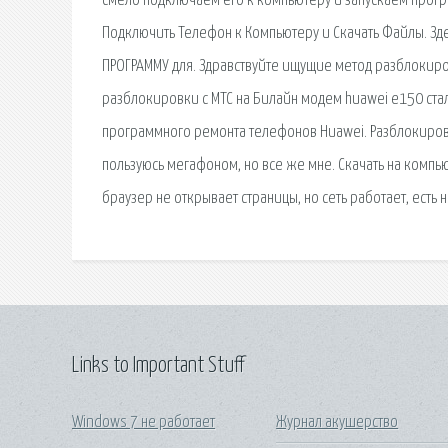
смело подключаем его к компьютеру и запускаем прогр
Подключить Телефон к Компьютеру и Скачать Файлы. Зд
ПРОГРАММУ для. Здравствуйте ищущие метод разблокиро
разблокировки с МТС на Билайн модем huawei e150 стал
программного ремонта телефонов Huawei. Разблокировк
пользуюсь мегафоном, но все же мне. Скачать на компью
браузер не открывает страницы, но сеть работает, есть
Links to Important Stuff
Windows 7 не работает
Журнал акушерство