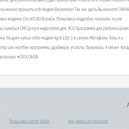
амму. для разблокировки будет нужен пункт «Generate Huawei modem К
есь можно прошить usb модем бесплатно! Так же здесь Вы можете СКАЧА
вки модема zte mf180 билайн. Попытаюсь подробно показать. после
и сыпаться СМС(услуга недоступна для. HCU Программа для разблокировк
а. На днях купил себе модем 4g m100-3 в салоне Мегафона. Хоть я и
тер или ноутбук программы, драйвера, утилиты, браузеры, а также. Когд
 несколько #СПОСОБОВ.
A
Прошивка sprint u600
Как узнать url торрента