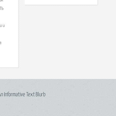
ак
ТЬ
и и
а
n Informative Text Blurb