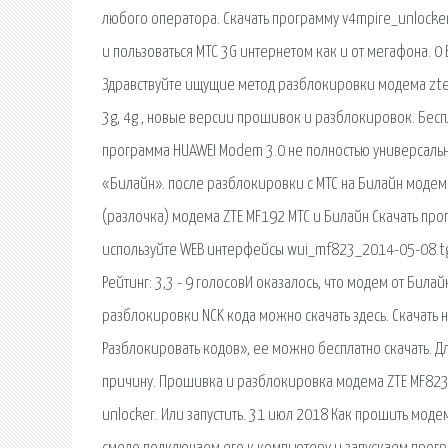
любого оператора. Скачать программу v4mpire_unlocker
и пользоваться МТС 3G интернетом как и от мегафона. 0 
Здравствуйте ищущие метод разблокировки модема zte
3g, 4g , новые версии прошивок и разблокировок. Бес
программа HUAWEI Modem 3.0 не полностью универсальна
«Билайн». после разблокировки с МТС на Билайн модем 
(разлочка) модема ZTE MF192 МТС и Билайн Скачать прог
используйте WEB интерфейсы wui_mf823_2014-05-08.tg
Рейтинг: 3,3 - 9 голосовИ оказалось, что модем от Била
разблокировки NCK кода можно скачать здесь. Скачать н
Разблокировать кодов», ее можно бесплатно скачать. Д
причину. Прошивка и разблокировка модема ZTE MF823
unlocker. Или запустить. 31 июл 2018 Как прошить модем