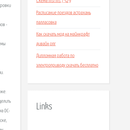
Схема msi ms 7529
ировки
Расписание поездов астрахань
палласовка
ов -
Как скачать мод на майнкрафт
дивайн рпг
ммы
Дипломная работа по
электроприводу скачать бесплатно
и.
кже.
делить
Links
ма DC-
ске,