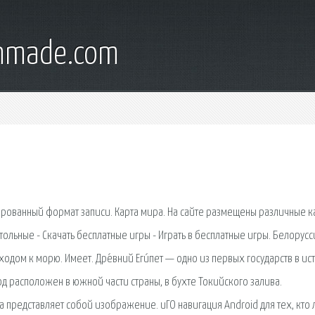
onmade.com
рированный формат записи. Карта мира. На сайте размещены различные к
тольные - Скачать бесплатные игры - Играть в бесплатные игры. Белорусс
ходом к морю. Имеет. Дре́вний Еги́пет — одно из первых государств в ис
од расположен в южной части страны, в бухте Токийского залива.
 представляет собой изображение. иГО навигация Android для тех, кто