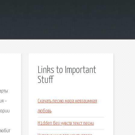
Links to Important
Stuff
арты
ия –
Скачать песню мара невзаимная
тории
любовь
H1dden без чувств текст песни
 любит