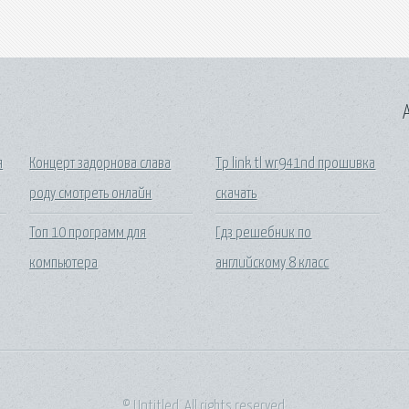
A
я
Концерт задорнова слава
Tp link tl wr941nd прошивка
роду смотреть онлайн
скачать
Топ 10 программ для
Гдз решебник по
компьютера
английскому 8 класс
© Untitled. All rights reserved.