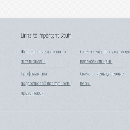
Links to Important Stuff
Женщина в черном книга
Схемы северных узоров дл
читать онлайн
варежек спицами
Профилактика
Скачать очень душевные
подростковой преступности
песни
презентация