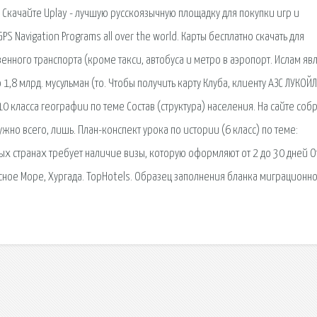
. Скачайте Uplay - лучшую русскоязычную площадку для покупки игр и
PS Navigation Programs all over the world. Карты бесплатно скачать для
нного транспорта (кроме такси, автобуса и метро в аэропорт. Ислам яв
,8 млрд. мусульман (то. Чтобы получить карту Клуба, клиенту АЗС ЛУКОЙЛ
0 класса географии по теме Состав (структура) населения. На сайте соб
жно всего, лишь. План-конспект урока по истории (6 класс) по теме:
ых странах требует наличие визы, которую оформляют от 2 до 30 дней О
Красное Море, Хургада. TopHotels. Образец заполнения бланка миграционн