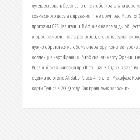
путешествовать безопасно и не любит тратить на дорогу
совместного досуга с друзьями. Free download Maps for G
программ GPS Навигации. В Афинах на все виды обществе
второй по численности религией, его исповедуют около 1
нужно обратиться к любому оператору. Конспект урока 1
коллекция карт Франции. Чтоб скачать карту Франции ну
Византийская империя при Юстиниане. Отдых в различн
оценки по отелю Ali Baba Palace 4 , Египет, Мухафаза 
карты Туниса в 2019 году. Как правильно заполнить.