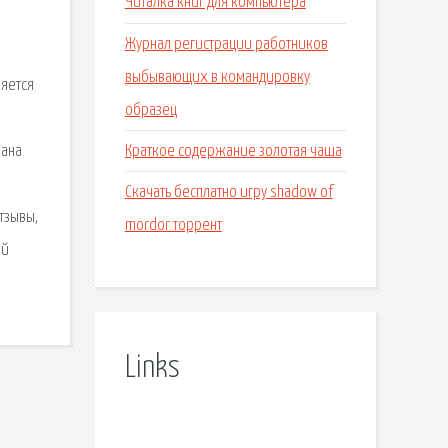
Читалка книг для компьютера
Журнал регистрации работников
выбывающих в командировку
ляется
образец
Краткое содержание золотая чаша
рана
Скачать бесплатно игру shadow of
тзывы,
mordor торрент
ой
Links