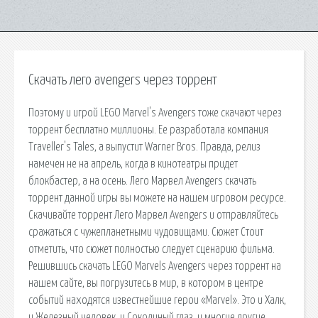
Скачать лего avengers через торрент
Поэтому и игрой LEGO Marvel's Avengers тоже скачают через
торрент бесплатно миллионы. Ее разработала компания
Traveller's Tales, а выпустит Warner Bros. Правда, релиз
намечен не на апрель, когда в кинотеатры придет
блокбастер, а на осень. Лего Марвел Avengers скачать
торрент данной игры вы можете на нашем игровом ресурсе.
Скачивайте торрент Лего Марвел Avengers и отправляйтесь
сражаться с чужепланетными чудовищами. Сюжет Стоит
отметить, что сюжет полностью следует сценарию фильма.
Решившись скачать LEGO Marvels Avengers через торрент на
нашем сайте, вы погрузитесь в мир, в котором в центре
событий находятся известнейшие герои «Marvel». Это и Халк,
и Железный человек, и Соколиный глаз, и многие другие