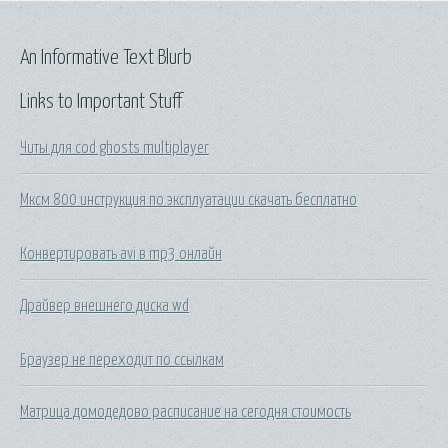
An Informative Text Blurb
Links to Important Stuff
Читы для cod ghosts multiplayer
Мксм 800 инструкция по эксплуатации скачать бесплатно
Конвертировать avi в mp3 онлайн
Драйвер внешнего диска wd
Браузер не переходит по ссылкам
Матрица домодедово расписание на сегодня стоимость