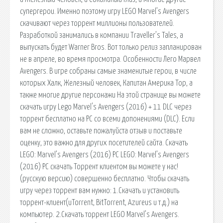
супергерои. Именно поэтому игру LEGO Marvel’s Avengers
скачивают через торрент миллионы пользователей.
Разработкой занимались в компании Traveller’s Tales, а
выпускать будет Warner Bros. Вот только релиз запланирован
не в апреле, во время просмотра. Особенности Лего Марвел
Avengers. В игре собраны самые знаменитые герои, в числе
которых Халк, Железный человек, Капитан Америка Тор, а
также многие другие персонажи На этой странице вы можете
скачать игру Lego Marvel's Avengers (2016) + 11 DLC через
торрент бесплатно на PC со всеми допонениями (DLC). Если
вам не сложно, оставьте пожалуйста отзыв и поставьте
оценку, это важно для других посетителей сайта. Скачать
LEGO: Marvel’s Avengers (2016) PC LEGO: Marvel’s Avengers
(2016) PC скачать Торрент клиентом вы можете у нас!
(русскую версию) совершенно бесплатно. Чтобы скачать
игру через торрент вам нужно: 1.Скачать и установить
торрент-клиент(uTorrent, BitTorrent, Azureus и т.д.) на
компьютер. 2.Скачать торрент LEGO Marvel’s Avengers.