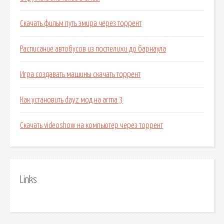
Скачать фильм путь эмира через торрент
Расписание автобусов из поспелихи до барнаула
Игра создавать машины скачать торрент
Как установить dayz мод на arma 3
Скачать videoshow на компьютер через торрент
Links