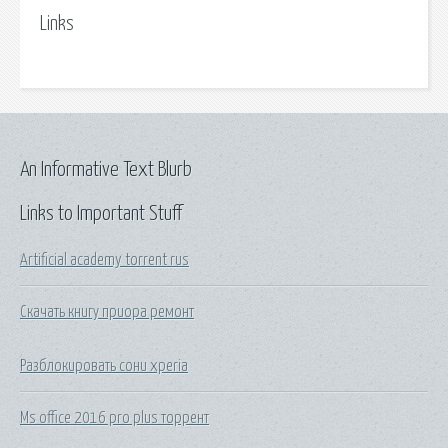
Links
An Informative Text Blurb
Links to Important Stuff
Artificial academy torrent rus
Скачать книгу приора ремонт
Разблокировать сони xperia
Ms office 2016 pro plus торрент