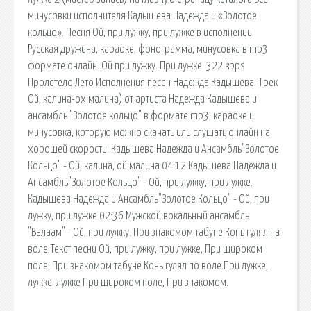
минусовки исполнителя Кадышева Надежда и «Золотое
кольцо». Песня Ой, при лужку, при лужке в исполнении
Русская дружина, караоке, фонограмма, минусовка в mp3
формате онлайн. Ой при лужку. При лужке. 322 kbps
Пролетело Лето Исполнения песен Надежда Кадышева. Трек
Ой, калина-ох малина) от артиста Надежда Кадышева и
ансамбль "Золотое кольцо" в формате mp3, караоке и
минусовка, которую можно скачать или слушать онлайн на
хорошей скорости. Кадышева Надежда и Ансамбль"Золотое
Кольцо" - Ой, калина, ой малина 04:12 Кадышева Надежда и
Ансамбль"Золотое Кольцо" - Ой, при лужку, при лужке.
Кадышева Надежда и Ансамбль"Золотое Кольцо" - Ой, при
лужку, при лужке 02:36 Мужской вокальный ансамбль
"Валаам" - Ой, при лужку. При знакомом табуне Конь гулял на
воле.Текст песни Ой, при лужку, при лужке, При широком
поле, При знакомом табуне Конь гулял по воле.При лужке,
лужке, лужке При широком поле, При знакомом.