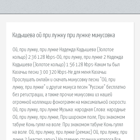
Кадышева ой при лужку при лужке минусовка
Ой, при лужку, при лужке Надежда Кадышева (Золотое
кольцо) 2:36 128 kbps-Ой, при лужку, при лужке 2 Надежда
Кадышева (Золотое кольцо) 1:56 128 kbps-Каким ты был
Казачьи песни 3:00 320 kbps-Не для меня Казачьи.
Прослушать онлайн и скачать минусовку песни "Ой, при
лужку, при лужке" и другие минуса песен "Русские" бесплатно
без регистрации, а также прочие минусовки из нашей
огромной коллекции фонограмм на максимальной скорости.
Ой, при лужку, при лужке Музыка: народная Слова: народные
Ой, при лужку, при лужке, При широком поле, При знакомом
табуне Конь гулял на воле. При знакомом табуне Конь гулял
на воле. Ой, при лужку, при лужке (ремикс) Ой, при лужку, при
лужке 2 (мастер запись) На главную страницу каталога Все