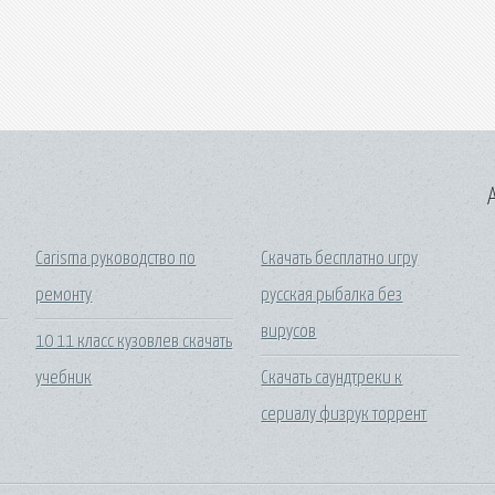
A
Carisma руководство по
Скачать бесплатно игру
ремонту
русская рыбалка без
вирусов
10 11 класс кузовлев скачать
учебник
Скачать саундтреки к
сериалу физрук торрент