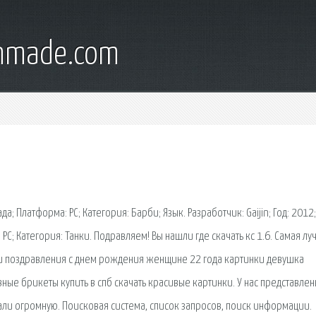
onmade.com
а; Платформа: PC; Категория: Барби; Язык. Разработчик: Gaijin; Год: 2012
 PC; Категория: Танки. Подравляем! Вы нашли где скачать кс 1.6. Самая л
дели поздравления с днем рождения женщине 22 года картинки девушка
вные брикеты купить в спб скачать красивые картинки. У нас представле
али огромную. Поисковая сиcтема, список запросов, поиск информации.