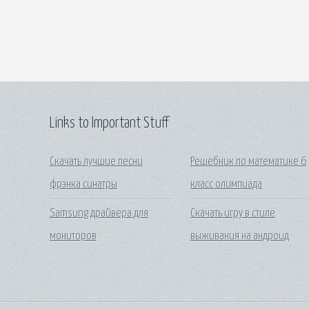
Links to Important Stuff
Скачать лучшие песни
Решебник по математике 6
фрэнка синатры
класс олимпиада
Samsung драйвера для
Скачать игру в стиле
мониторов
выживания на андроид