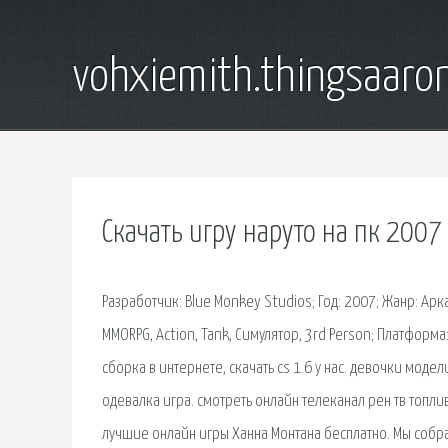
vohxiemith.thingsaar
Скачать игру наруто на пк 2007
Разработчик: Blue Monkey Studios; Год: 2007; Жанр: Аркад
MMORPG, Action, Tank, Симулятор, 3rd Person; Платформа:
сборка в интернете, скачать cs 1.6 у нас. девочки мо
одевалка игра. смотреть онлайн телеканал рен тв топли
лучшие онлайн игры Ханна Монтана бесплатно. Мы собр