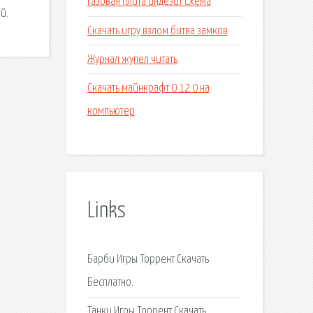
Газовая плита индезит схема
й.
Скачать игру взлом битва замков
Журнал жупел читать
Скачать майнкрафт 0 12 0 на
компьютер
Links
Барби Игры Торрент Скачать
Бесплатно.
Танки Игры Торрент Скачать