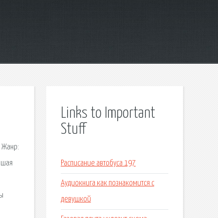
Links to Important
Stuff
; Жанр:
учшая
Расписание автобуса 197
Аудиокнига как познакомится с
ны
девушкой