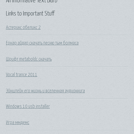
An Informative Text Blurb
Links to Important Stuff
Астерикс обеликс 2
Ернар айдар скачать песню тым болмаса
Шрифт metaboldc скачать
Vocal trance 2011
Эйнштейн его жизнь и вселенная аудиокнига
Windows 10 usb installer
Игра ммдемс