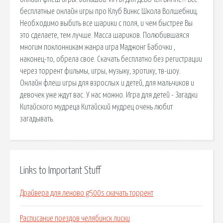
бесплатные онлайн игры про Клуб Винкс Школа Волшебниц.
Необходимо выбить все шарики с поля, и чем быстрее Вы
это сделаете, тем лучше. Масса шариков. Полюбившаяся
многим поклонникам жанра игра Маджонг Бабочки ,
наконец-то, обрела свое. Скачать бесплатно без регистрации
через торрент фильмы, игры, музыку, эротику, тв-шоу.
Онлайн флеш игры для взрослых и детей, для мальчиков и
девочек уже ждут вас. У нас можно. Игра для детей - Загадки
Китайского мудреца Китайский мудрец очень любит
загадывать.
Links to Important Stuff
Драйвера для леново g500s скачать торрент
Расписание поездов челябинск лиски