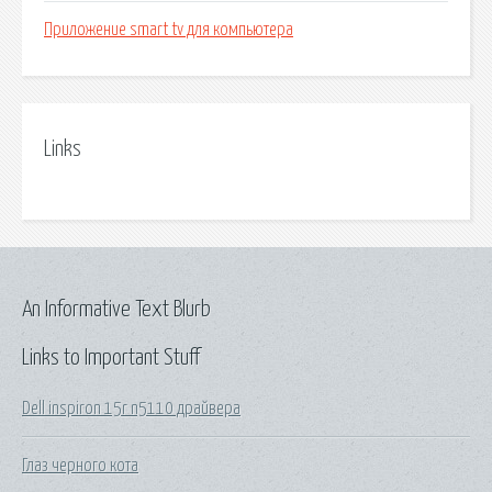
Приложение smart tv для компьютера
Links
An Informative Text Blurb
Links to Important Stuff
Dell inspiron 15r n5110 драйвера
Глаз черного кота