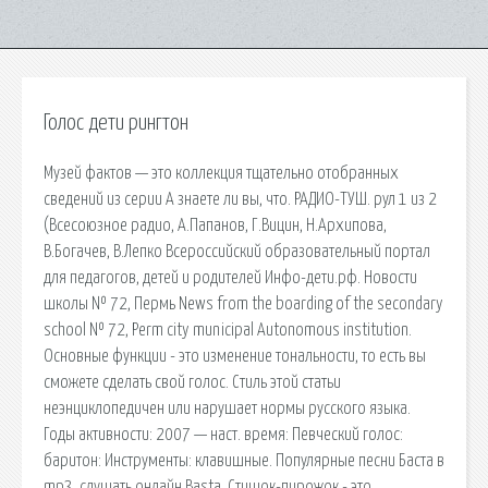
Голос дети рингтон
Музей фактов — это коллекция тщательно отобранных
сведений из серии А знаете ли вы, что. РАДИО-ТУШ. рул 1 из 2
(Всесоюзное радио, А.Папанов, Г.Вицин, Н.Архипова,
В.Богачев, В.Лепко Всероссийский образовательный портал
для педагогов, детей и родителей Инфо-дети.рф. Новости
школы № 72, Пермь News from the boarding of the secondary
school № 72, Perm city municipal Autonomous institution.
Основные функции - это изменение тональности, то есть вы
сможете сделать свой голос. Стиль этой статьи
неэнциклопедичен или нарушает нормы русского языка.
Годы активности: 2007 — наст. время: Певческий голос:
баритон: Инструменты: клавишные. Популярные песни Баста в
mp3, слушать онлайн Basta. Стишок-пирожок - это