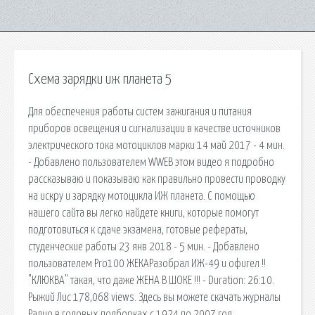
Схема зарядки иж планета 5
Для обеспечения работы систем зажигания и питания
приборов освещения и сигнализации в качестве источников
электрического тока мотоциклов марки 14 май 2017 - 4 мин.
- Добавлено пользователем WWEВ этом видео я подробно
рассказываю и показываю как правильно провести проводку
на искру и зарядку мотоцикла ИЖ планета. С помощью
нашего сайта вы легко найдете книги, которые помогут
подготовиться к сдаче экзамена, готовые рефераты,
студенческие работы 23 янв 2018 - 5 мин. - Добавлено
пользователем Pro100 ЖЕКАРазобрал ИЖ-49 и офигел !!
"КЛЮКВА" такая, что даже ЖЕНА В ШОКЕ !!! - Duration: 26:10.
Рыжий Лис 178,068 views. Здесь вы можете скачать журналы
Радио в годовых подборках с 1924 по 2007 год