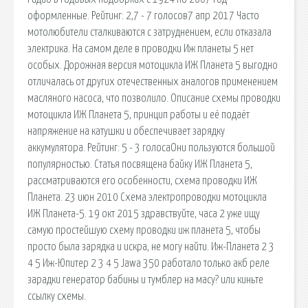
оформленные. Рейтинг: 2,7 - 7 голосов7 апр 2017 Часто
мотолюбители сталкиваются с затруднением, если отказала
электрика. На самом деле в проводки Иж планеты 5 нет
особых. Дорожная версия мотоцикла ИЖ Планета 5 выгодно
отличалась от других отечественных аналогов применением
масляного насоса, что позволило. Описание схемы проводки
мотоцикла ИЖ Планета 5, принцип работы и её подаёт
напряжение на катушки и обеспечивает зарядку
аккумулятора. Рейтинг: 5 - 3 голосаОни пользуются большой
популярностью. Статья посвящена байку ИЖ Планета 5,
рассматриваются его особенности, схема проводки ИЖ
Планета. 23 июн 2010 Схема электропроводки мотоцикла
ИЖ Планета-5. 19 окт 2015 здравствуйте, часа 2 уже ищу
самую простейшую схему проводки иж планета 5, чтобы
просто была зарядка и искра, не могу найти. Иж-Планета 2 3
4 5 Иж-Юпитер 2 3 4 5 Jawa 350 работало только акб реле
зарадки генератор бабины и тумблер на масу? или киньте
ссылку схемы.