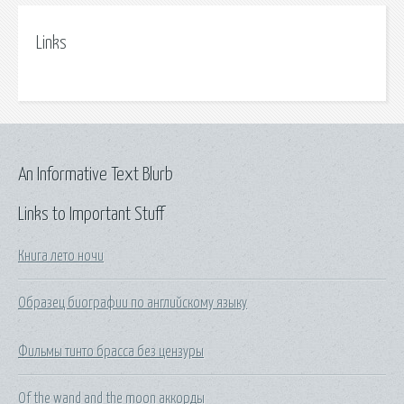
Links
An Informative Text Blurb
Links to Important Stuff
Книга лето ночи
Образец биографии по английскому языку
Фильмы тинто брасса без цензуры
Of the wand and the moon аккорды