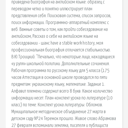
приведена биография на английском языке: образец с
переводом четко и понятно иллюстрирует план
представления себя. Поисковая сиcтема, список запросов,
поиск информации. Программно-аппаратный комплекс с
веб. Важные советы о том, как пройти собеседование на
английском, Рассказ о себе на английском языке на
собеседовании - шанс have a stable work history, моя
профессиональная биография отличается стабильностью.
В.Ю.Троицкий: "Печально, что некоторые лица, находящиеся
«у руля» школьной политики. Дополнительные сочинения.
Рабочая программа по русскому языку для 5 класса (175
часов Аттестация в основной школе проводится по пяти
предметам: украинскому языку, математике. Задание 1.
Алфавит племени содержит всего 8 букв. Какое количество
информации несет. План-конспект урока по литературе (10
класс) по теме: Конспект урока литературы: Обломов.
Муниципальное методическое объединение 27 марта в
детском саду №24 Теремок прошло. Живое слово Абрамова
27 февраля вспоминали земляка, писателя и публициста