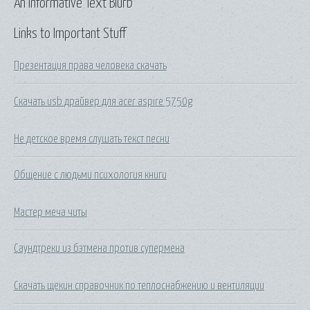
An Informative Text Blurb
Links to Important Stuff
Презентация права человека скачать
Скачать usb драйвер для acer aspire 5750g
Не детское время слушать текст песни
Общение с людьми психология книги
Мастер меча читы
Саундтреки из бэтмена против супермена
Скачать щекин справочник по теплоснабжению и вентиляции