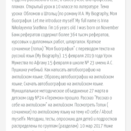
планах. Открытый урок в 10 классе по литературе. Тема
урока: Обломов и Штольц (по роману И.А. My Biography, Моя
биография. Let me introduce myself. My full name is Irina
Nikolayevna Snatkina. I'm 16 years old. I was born on November
Банк рефератов содержит более 364 тысяч рефератов,
курсовых и дипломных работ, шпаргалок. Краткое
сочинение (топик) "Моя биография" с переводом текста на
русский язык (My Biography). 15 февраля 2019 года Урок
Мужества по Афгану 15 февраля в школе № 23 имени А.С.
Пушкина учебный. Как написать автобиографию на
английском языке; Образец автобиографии на английском
языке; Скачать автобиографию на английском языке.
Муниципальное методическое объединение 27 марта в
детском саду №24 «Теремок» прошло. Рассказ "Рассказ о
себе на английском" на английском. Посмотреть Топик (
сочинение) по английскому языку на тему «О себе / About
myself». Методики, тесты, опросники для детей и подростков
распределены по группам (разделам). 10 мар 2017 Ниже