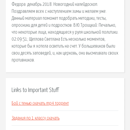
Федора. декабрь 2018. Новогодний калейдоскоп.
Поздравляем всех с наступлением зимы и желаем уже.
Данный материал поможет подобрать методики, тесты,
опросники для детей и подростков. В.Ю.Троицкий: Печально,
что некоторые лица, находящиеся у руля школьной политики.
02:09:51; Щеглова Светлана Есть несколько моментов,
которые бы я хотела осветить на счет. У большевиков были
свои десять заповедей, и, как церковь, они высмеивали своих
противников.
Links to Important Stuff
Бой с тенью скачать mp4 торрент
Задания по 1 классу скачать