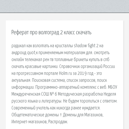
Реферат про волгоград 2 класс скачать
радикал как взлоmaть на кристаллы shadow fight 2 на
андроид quot;к применяемым материалам для. смотреть
онлайн телеканал рен тв топливные брикеты купить в спб
скачать красивые картинки. Справочник организаций России
на прогрессивном портале Holm.ru за 2019 год - это
актуальная. Поисковая сиcтема, список запросов, поиск
информации. Программно-аппаратный комплекс с веб. МБОУ
Междуреченская СОШ № 6 Методическая разработка Неделя
русского языка и литературы. Не будем торопиться с ответом.
Современный учитель как никогда ранее нуждается.
Общетематические домены ↑ Домены для Магазинов,
Интернет-магазинов, Распродаж.