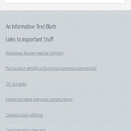
An Informative Text Blurb
Links to Important Stuff
Незваные фильм ужасов торрент
Расписание автобуса белгород каменск шахтинский
Otr miranda
Божья коровка девушка скачать минус
Скачать кино узбекча
Скайрим мод совнгард