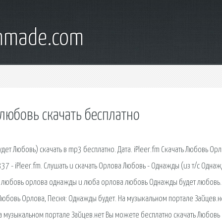
onmade.com
любовь скачать бесплатно
т Любовь) скачать в mp3 бесплатно. Дата. iPleer.fm Скачать Любовь Орл
 - iPleer.fm. Слушать и скачать Орлова Любовь - Однажды (из т/с Одна
й любовь орлова однажды и люба орлова любовь Однажды будет любовь.
юбовь Орлова, Песня: Однажды будет. На музыкальном портале Зайцев.н
а музыкальном портале Зайцев.нет Вы можете бесплатно скачать Любовь