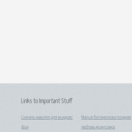
Links to Important Stuff
Скачать навител для виндовс
Мария богомолова поздняя
фон
любовь минусовка