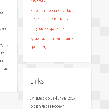
Мэй книги
Человек который хотел быть
бовь в
счастливым скачать книгу
Минусовка журавушка
сские
Русская деревянная игрушка
док ,
презентация
бие по
ции
вилах
Links
Лучшие русские фильмы 2017
скачать через торрент