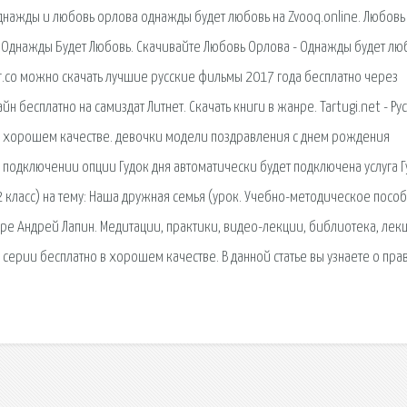
нажды и любовь орлова однажды будет любовь на Zvooq.online. Любовь
. Однажды Будет Любовь. Скачивайте Любовь Орлова - Однажды будет лю
r.co можно скачать лучшие русские фильмы 2017 года бесплатно через
н бесплатно на самиздат Литнет. Скачать книги в жанре. Tartugi.net - Ру
 в хорошем качестве. девочки модели поздравления с днем рождения
подключении опции Гудок дня автоматически будет подключена услуга Гу
 класс) на тему: Наша дружная семья (урок. Учебно-методическое посо
ре Андрей Лапин. Медитации, практики, видео-лекции, библиотека, лек
 серии бесплатно в хорошем качестве. В данной статье вы узнаете о пра