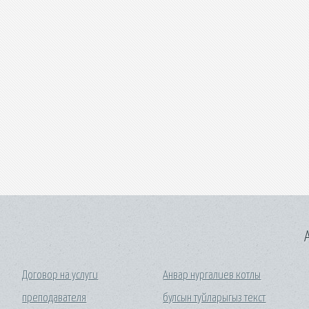
A
Договор на услуги
Анвар нургалиев котлы
преподавателя
булсын туйларыгыз текст