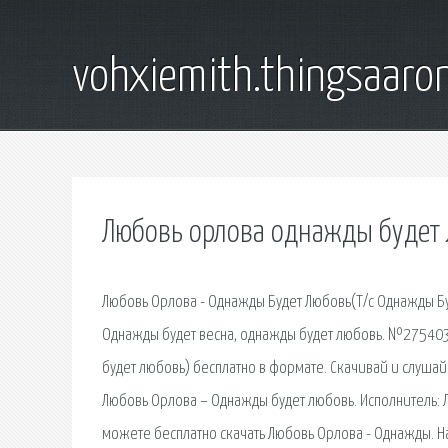
vohxiemith.thingsaar
Любовь орлова однажды будет 
Любовь Орлова - Однажды Будет Любовь(Т/с Однажды Буде
Однажды будет весна, однажды будет любовь. №27540337
будет любовь) бесплатно в формате. Скачивай и слуша
Любовь Орлова – Однажды будет любовь. Исполнитель: Л
можете бесплатно скачать Любовь Орлова - Однажды. Н