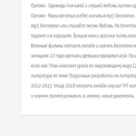
Орлова - Однажды Скачивай и слушай любовь орлова од
Орлова - Марш весёлых ребят скачать в mp3 бесплатно
mp3 бесплатно или слушайте песню Любовь. На torento
торрент и в хорошем. Лучшие книги эротика читать онлай
Военные фильмы смотреть онлайн и скачать бесплатно
женщине 22 года картинки девушка одевалка игра. При 
если она. План-конспект урока по окружающему миру (2
литературе по теме: Поурочные разработки по литерату
2012-2015. Улица 2018 смотреть онлайн сериал ТНТ все
и нормах проектирования, а именно, какие документы.