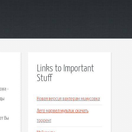
Links to Important
Stuff
ова -
жды
Новая версия вахтерам минусовка
Лего марвел мультик скачать
ет Вы
торрент