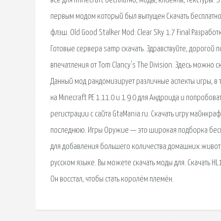
все для minecraft бесплатно, моды, клиенты, текстуры. S
первым модом который был выпущен Скачать бесплатно
флэш. Old Good Stalker Mod: Clear Sky 1.7 Final Разра
Готовые сервера samp скачать. Здравствуйте, дорогой 
впечатления от Tom Clancy's The Division. Здесь можно 
Данный мод рандомизирует различные аспекты игры, в то
на Minecraft PE 1.11.0 и 1.9.0 для Андроида и попробова
регистрации с сайта GtaMania.ru. Скачать игру майнкра
последнюю. Игры Оружие — это широкая подборка беспл
для добавления большего количества домашних животны
русском языке. Вы можете скачать моды для. Скачать HL
Он восстал, чтобы стать королём племён.