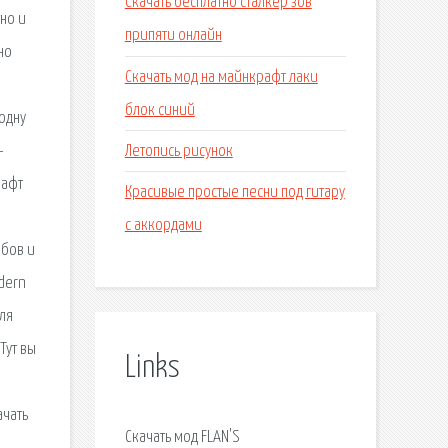
Скачать бесплатно сталкер зов
тно и
припяти онлайн
но
Скачать мод на майнкрафт лаки
блок синий
одну
Летопись рисунок
–
рафт
Красивые простые песни под гитару
с аккордами
обов и
dern
для
Тут вы
Links
ачать
Скачать мод FLAN'S