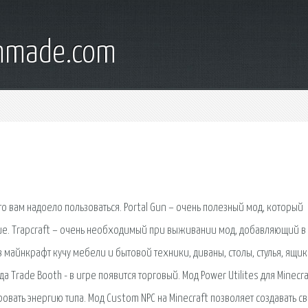
onmade.com
то вам надоело пользоваться. Portal Gun – очень полезный мод, который
гие. Trapcraft – очень необходимый при выживании мод, добавляющий в
 майнкрафт кучу мебели и бытовой техники, диваны, столы, стулья, ящик
а Trade Booth - в игре появится торговый. Мод Power Utilites для Minecra
вать энергию типа. Мод Custom NPC на Minecraft позволяет создавать с