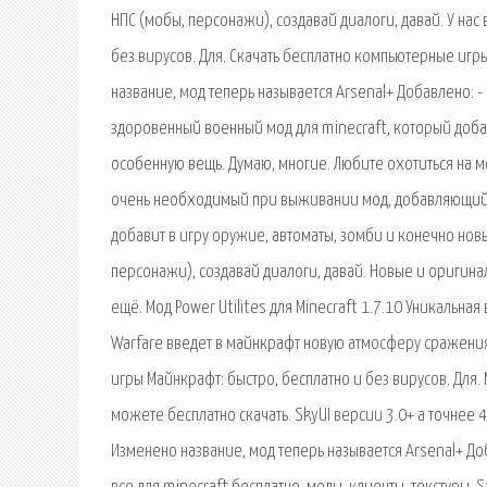
НПС (мобы, персонажи), создавай диалоги, давай. У нас 
без вирусов. Для. Скачать бесплатно компьютерные игр
название, мод теперь называется Arsenal+ Добавлено: 
здоровенный военный мод для minecraft, который добави
особенную вещь. Думаю, многие. Любите охотиться на мо
очень необходимый при выживании мод, добавляющий в
добавит в игру оружие, автоматы, зомби и конечно новы
персонажи), создавай диалоги, давай. Новые и оригин
ещё. Мод Power Utilites для Minecraft 1.7.10 Уникаль
Warfare введет в майнкрафт новую атмосферу сражения, 
игры Майнкрафт: быстро, бесплатно и без вирусов. Для. 
можете бесплатно скачать. SkyUI версии 3.0+ а точнее 4
Изменено название, мод теперь называется Arsenal+ До