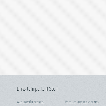
Links to Important Stuff
Антизомби скачать
Расписание электричек