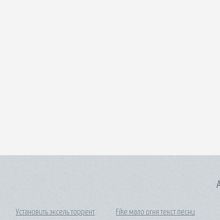
A
Установить эксель торрент
Fike мало огня текст песни