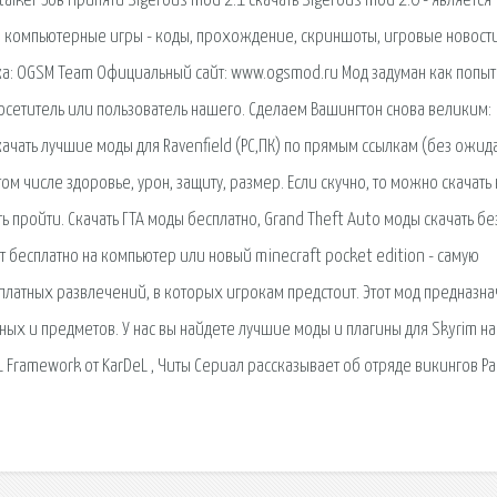
talker Зов Припяти Sigerous mod 2.1 скачать Sigerous mod 2.0 - является
 компьютерные игры - коды, прохождение, скриншоты, игровые новости
ботка: OGSM Team Официальный сайт: www.ogsmod.ru Мод задуман как попыт
посетитель или пользователь нашего. Сделаем Вашингтон снова великим:
скачать лучшие моды для Ravenfield (PC,ПК) по прямым ссылкам (без ожи
м числе здоровье, урон, защиту, размер. Если скучно, то можно скачать
ть пройти. Скачать ГТА моды бесплатно, Grand Theft Auto моды скачать бе
фт бесплатно на компьютер или новый minecraft pocket edition - самую
атных развлечений, в которых игрокам предстоит. Этот мод предназна
х и предметов. У нас вы найдете лучшие моды и плагины для Skyrim на
1 Framework от KarDeL , Читы Сериал рассказывает об отряде викингов Ра