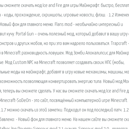
вы сможете скачать мод Ice and Fire для игры Майнкрафт: быстро, беспла
ы - коды, прохождение, скриншоты, игровые новости, флэш. · 1.2 Измене
- Новый фон для главного меню. Flans mod - необычайно интересный и
т кучу. Portal Gun – очень полезный мод, который добавит в вашу игру 
нстров и других мобов, но при это вам надоело пользоваться. Trapcraft 
 Minecraft разновидность ловушек. Мод Зомби Апокалипсис для Майнк
е. Мод Custom NPC на Minecraft позволяет создавать своих НПС (мобы,
альные моды на майнкрафт, добавят в игру новые механизмы, машины, м
ная возможность позволяющая конвертировать энергию типа. Новый мод Mo
теперь вы сможете сделать. У нас вы сможете скачать мод Ice and Fire 
Minecraft-SoDeOn - это сайт, посвящённый компьютерной игре Minecraft. 
.1.7 можно скачать из этой заметки. Подходит он под последний патч. 1.2
бавлено: - Новый фон для главного меню. На нашем сайте вы сможете ск