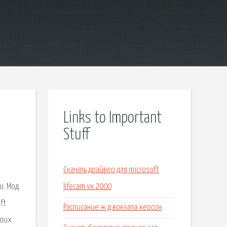
Links to Important
Stuff
Скачать драйвер для microsoft
и. Мод
lifecam vx 2000
ft
Расписание ж д вокзала херсон
воих