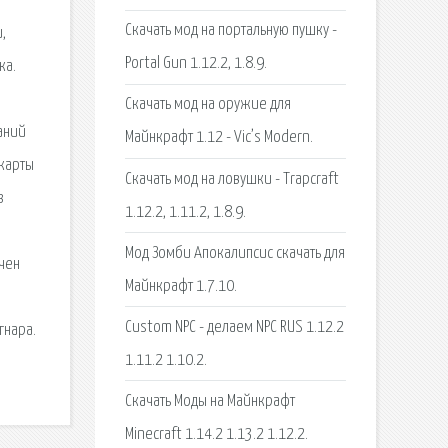
Скачать мод на портальную пушку -
,
Portal Gun 1.12.2, 1.8.9.
ка.
Скачать мод на оружие для
даний
Майнкрафт 1.12 - Vic’s Modern.
 карты
Скачать мод на ловушки - Trapcraft
з
1.12.2, 1.11.2, 1.8.9.
Мод Зомби Апокалипсис скачать для
чен
Майнкрафт 1.7.10.
Custom NPC - делаем NPC RUS 1.12.2
гнара.
1.11.2 1.10.2.
Скачать Моды на Майнкрафт
Minecraft 1.14.2 1.13.2 1.12.2.