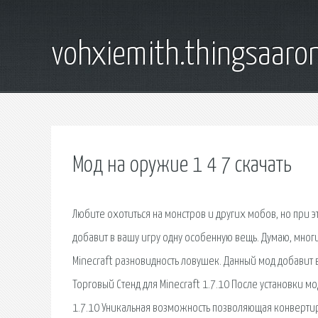
vohxiemith.thingsaar
Мод на оружие 1 4 7 скачать
Любите охотиться на монстров и других мобов, но при э
добавит в вашу игру одну особенную вещь. Думаю, мно
Minecraft разновидность ловушек. Данный мод добавит в
Торговый Стенд для Minecraft 1.7.10 После установки мод
1.7.10 Уникальная возможность позволяющая конвертиро