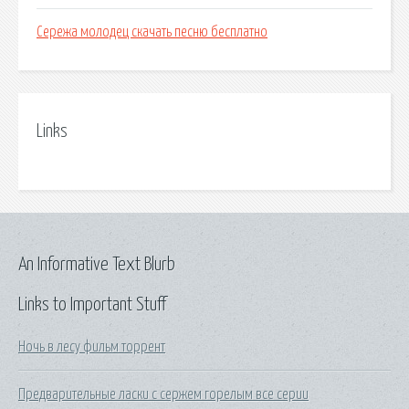
Сережа молодец скачать песню бесплатно
Links
An Informative Text Blurb
Links to Important Stuff
Ночь в лесу фильм торрент
Предварительные ласки с сержем горелым все серии