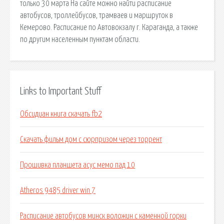
только 30 марта На сайте можно найти расписание
автобусов, троллейбусов, трамваев и маршруток в
Кемерово. Расписание по Автовокзалу г. Караганда, а также
по другим населенным пунктам области.
Links to Important Stuff
Обсидиан книга скачать fb2
Скачать фильм дом с сюрпризом через торрент
Прошивка планшета асус мемо пад 10
Atheros 9485 driver win 7
Расписание автобусов минск воложин с каменной горки