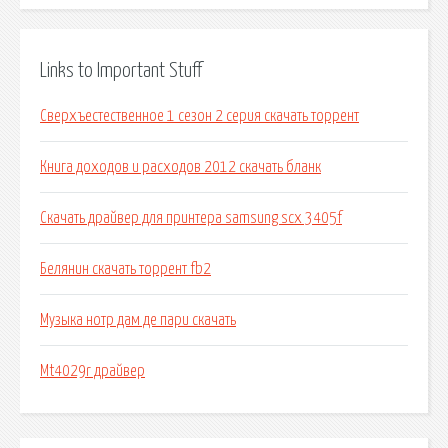
Links to Important Stuff
Сверхъестественное 1 сезон 2 серия скачать торрент
Книга доходов и расходов 2012 скачать бланк
Скачать драйвер для принтера samsung scx 3405f
Белянин скачать торрент fb2
Музыка нотр дам де пари скачать
Mt4029r драйвер