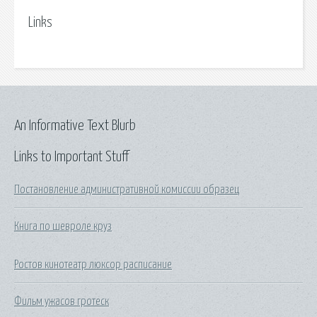
Links
An Informative Text Blurb
Links to Important Stuff
Постановление административной комиссии образец
Книга по шевроле круз
Ростов кинотеатр люксор расписание
Фильм ужасов гротеск