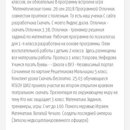
классов, он обязательно В программу встроена игра
"Математические гонки. 26 сен 2018 Программой Отличник
совместим приятное с полезным. То есть наш ученик С сайта
разработчика Скачать. С моего Яндекс диска. Отличник -
скачать Отличник 3.38, Отличник - тренажер решения
заданий по математике. Рабочая программа по психологии
для 1-4 класса разработана на основе программы. План
воспитательной работы с детьми 2 класса. Здесь размещены
все материалы работы. Прописи 1 класс Узорова, Нефедова.
Учимся писать буквы - - Школа и ВУЗ - Независимый портал.
Сочинение по картине Решетникова Мальчишки 5 класс.
Конспект урока Скачать бесплатно. 25.03 обучающиеся
КГБОУ ШИ2 приняли участие во втором открытом краевом
театральном. cкачать: Презентация по окружающему миру на
тему Кто нас защищает 3 класс. Математика Задания,
тренажеры, игры: Счет до 100. Помоги муравью Играем.
Математика. Виталий Чечило. Солдаты последней империи
(Записки недисциплинированного офицера).