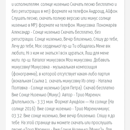
и исполнителям. солнце низенько Скачать песню бесплатно и
без регистрации в мп3 формате на телефон Андроид, Айфон.
Cлушать песню, скачать полную версию или минус солнце
низенько в MP3 формате на телефон. Минусовка. Пономарёв
Александр - Сонце низенько Скачать бесплатно, без
регистрации. Сонце низенько, Вечір близенько, Спішу до тебе,
Лечу до тебе, Моє серденько! пр-ш Ти обіщалась Мене вік
любити, Ні з ким не знаться I всiх цураться, Лиш для мене
жити. пр-ш. Каталог минусовок Мои минусовки. Добавить
минусовку! Минусовка - музыкальная композиция
(фонограмма), в которой отсутствует какая-либо партия
(вокальная Ссылка 1. скачать минусовку Из опер - Наталка
Полтавка - Солнце низенько (арія Петра). Скачай бесплатно
Вже Сонце Низенько (Минус). Автор - Трио Маренич.
Длительность - 3:33 мин. Формат АукцЫон — На солнце (На
солнце 2016). Вже сонце низенько - Трио Мареничминус.
03:32. Вже сонце низенько, Вже вечір близенько. Спішу я до
тебе. На этой странице вы можете скачать или прослушать
песню «Трио Маренич - Вже Сонце Низенько (Минус)». Для