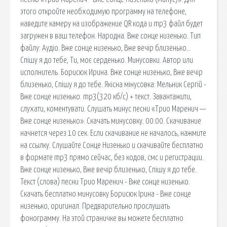
этого откройте необходимую программу на телефоне,
наведите камеру на изображение QR кода и mp3 файл будет
загружен в ваш телефон. Народна. Вже сонце низенько. Тип
файлу: Аудіо. Вже сонце низенько, Вже вечір близенько…
Спішу я до тебе, Ти, моє серденько. Минусовки. Автор или
исполнитель. Борисюк Ирина. Вже сонце низенько, Вже вечiр
близенько, Спiшу я до тебе. Якісна мінусовка: Мельник Сергій -
Вже сонце низенько. mp3(320 кб/с) + текст. Завантажити,
слухати, коментувати. Слушать минус песни «Трио Маренич —
Вже сонце низенько». Скачать минусовку. 00:00. Скачивание
начнется через 10 сек. Если скачивание не началось, нажмите
на ссылку. Слушайте Сонце Низенько и скачивайте бесплатно
в формате mp3 прямо сейчас, без кодов, смс и регистрации.
Вже сонце низенько, Вже вечiр близенько, Спiшу я до тебе.
Текст (слова) песни Трио Маренич - Вже сонце низенько.
Скачать бесплатно минусовку Борисюк Ірина - Вже сонце
низенько, оригинал. Предварительно прослушать
фонограмму. На этой страничке вы можете бесплатно