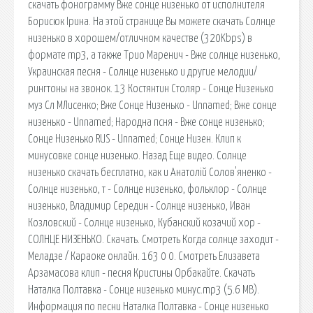
скачать фонограмму Вже сонце низенько от исполнителя
Борисюк Ірина. На этой странице Вы можете скачать Солнце
низенько в хорошем/отличном качестве (320Kbps) в
формате mp3, а также Трио Маренич - Вже солнце низенько,
Украинская песня - Солнце низенько и другие мелодии/
рингтоны на звонок. 13 Костянтин Столяр - Сонце Низенько
муз Сл МЛисенко; Вже Сонце Низенько - Unnamed; Вже сонце
низенько - Unnamed; Народна псня - Вже сонце низенько;
Сонце Низенько RUS - Unnamed; Сонце Низен. Клип к
минусовке сонце низенько. Назад Еще видео. Солнце
низенько cкачать бесплатно, как и Анатолій Солов'яненко -
Солнце низенько, т - Солнце низенько, фольклор - Солнце
низенько, Владимир Середин - Солнце низенько, Иван
Козловский - Солнце низенько, Кубанский козачий хор -
СОЛНЦЕ НИЗЕНЬКО. Скачать. Смотреть Когда солнце заходит -
Меладзе / Караоке онлайн. 163 0 0. Смотреть Елизавета
Арзамасова клип - песня Кристины Орбакайте. Скачать
Наталка Полтавка - Сонце низенько минус.mp3 (5.6 MB).
Информация по песни Наталка Полтавка - Сонце низенько