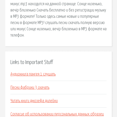
минус.mp3 находится на данной странице. Сонце низенько,
вечір близенько Скачать бесплатно и без регистрации музыку
в MP3 формате! Только здесь самые новые и популярные
песни в формате MP3! слушать песни скачать полную версию
или минус Сонце низенько, вечір близенько в MP3 формате на
телефон.
Links to Important Stuff
Аудиокнига пангея 1 слушать
Песни фабрики 3 скачать
Читать книги джозефа дилейни
Согласие об использовании персональных данных образец