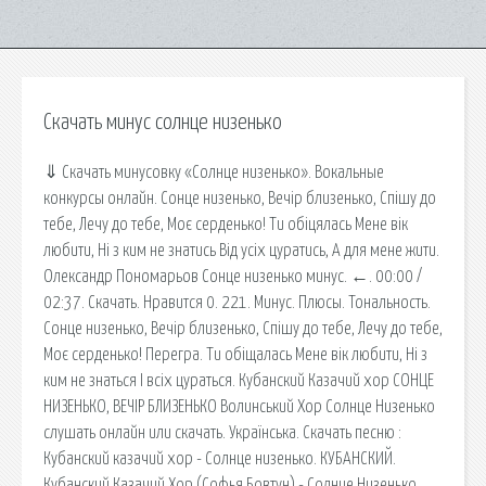
Скачать минус солнце низенько
⇓ Скачать минусовку «Солнце низенько». Вокальные
конкурсы онлайн. Сонце низенько, Вечір близенько, Спішу до
тебе, Лечу до тебе, Моє серденько! Ти обіцялась Мене вік
любити, Ні з ким не знатись Від усiх цуратись, А для мене жити.
Олександр Пономарьов Сонце низенько минус. ←. 00:00 /
02:37. Скачать. Нравится 0. 221. Минус. Плюсы. Тональность.
Сонце низенько, Вечір близенько, Спішу до тебе, Лечу до тебе,
Моє серденько! Перегра. Ти обіщалась Мене вік любити, Ні з
ким не знаться І всіх цураться. Кубанский Казачий хор СОНЦЕ
НИЗЕНЬКО, ВЕЧІР БЛИЗЕНЬКО Волинський Хор Солнце Низенько
слушать онлайн или скачать. Українська. Скачать песню :
Кубанский казачий хор - Солнце низенько. КУБАНСКИЙ.
Кубанский Казачий Хор (Софья Бовтун) - Солнце Низенько.