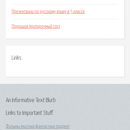
Презентации по русскому языку в 5 классе
Порошок притирочный гост
Links
An Informative Text Blurb
Links to Important Stuff
Фильмы мистика фантастика торрент