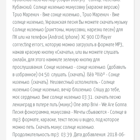
Кубанский. Солнце низенько минусовку (караоке версию)
Трио Маренич - Вже сонце низенько., Трио Маренич - Вже
солнце низенько, Украинская песня Вы можете скачать музыку
Солнце низенько (рингтоны, минусовки, нарезки песен) для
ПК или на телефон (Android, Iphone). XC 900 CD Player
correcting errors, которую можно загрузить в формате MP3,
нажав красную кнопку «Скачать», или вы можете слушать
онлайн, для этого нажмите зеленую кнопку для
прослушивания. Сонце низенько - сонце низенько. (добавить
в избранное) 04:50. слушать. (скачать). ßêà ³ñíóº - Сонце
низенько. (скачать). Неизвестный исполнитель - Солнце
низенько Сонце низенько, вечір близенько. Спішу до тебе,
моє серденько. Вже солнце низенько 03:31. скачать песню
ленинград в питере пить (минус) One amp Brivi - We Are Gonna.
Песня фонограмма, минусовка - Мечты сбываются - Солнце в
mp3 формате, караоке, текст песни и видео, под которое
можно петь. Скачать минус солнце низенько.
Продолжительность mp3: 03:39. Дата добавления: 2018-06-