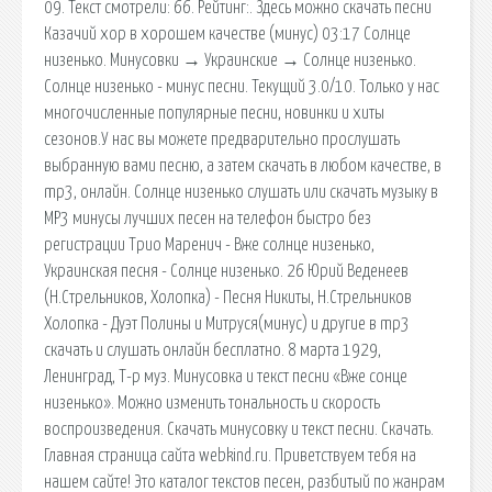
09. Текст смотрели: 66. Рейтинг:. Здесь можно скачать песни
Казачий хор в хорошем качестве (минус) 03:17 Солнце
низенько. Минусовки → Украинские → Солнце низенько.
Солнце низенько - минус песни. Текущий 3.0/10. Только у нас
многочисленные популярные песни, новинки и хиты
сезонов.У нас вы можете предварительно прослушать
выбранную вами песню, а затем скачать в любом качестве, в
mp3, онлайн. Солнце низенько слушать или скачать музыку в
MP3 минусы лучших песен на телефон быстро без
регистрации Трио Маренич - Вже солнце низенько,
Украинская песня - Солнце низенько. 26 Юрий Веденеев
(Н.Стрельников, Холопка) - Песня Никиты, Н.Стрельников
Холопка - Дуэт Полины и Митруся(минус) и другие в mp3
скачать и слушать онлайн бесплатно. 8 марта 1929,
Ленинград, Т-р муз. Минусовка и текст песни «Вже сонце
низенько». Можно изменить тональность и скорость
воспроизведения. Скачать минусовку и текст песни. Скачать.
Главная страница сайта webkind.ru. Приветствуем тебя на
нашем сайте! Это каталог текстов песен, разбитый по жанрам