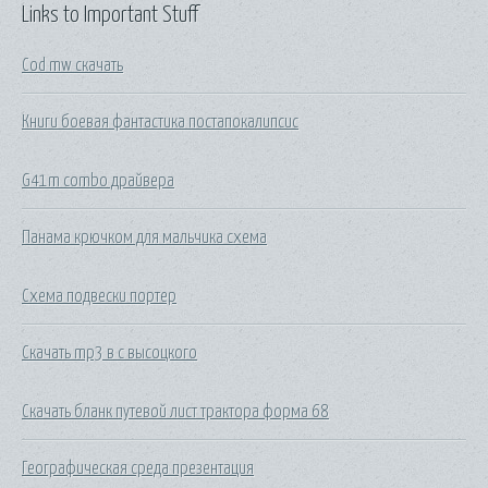
Links to Important Stuff
Cod mw скачать
Книги боевая фантастика постапокалипсис
G41m combo драйвера
Панама крючком для мальчика схема
Схема подвески портер
Скачать mp3 в с высоцкого
Скачать бланк путевой лист трактора форма 68
Географическая среда презентация