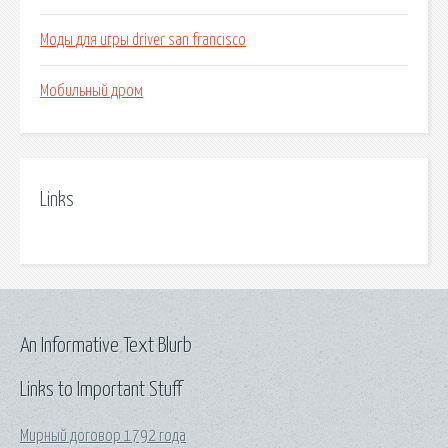
Моды для игры driver san francisco
Мобильный дром
Links
An Informative Text Blurb
Links to Important Stuff
Мирный договор 1792 года