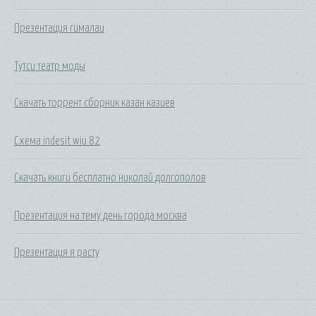
Презентация гималаи
Тутси театр моды
Скачать торрент сборник казан казиев
Схема indesit wiu 82
Скачать книги бесплатно николай долгополов
Презентация на тему день города москва
Презентация я расту